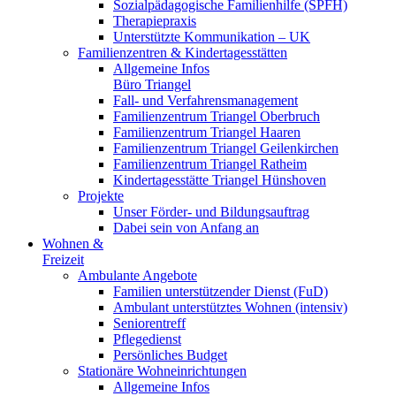
Sozialpädagogische Familienhilfe (SPFH)
Therapiepraxis
Unterstützte Kommunikation – UK
Familienzentren & Kindertagesstätten
Allgemeine Infos
Büro Triangel
Fall- und Verfahrensmanagement
Familienzentrum Triangel Oberbruch
Familienzentrum Triangel Haaren
Familienzentrum Triangel Geilenkirchen
Familienzentrum Triangel Ratheim
Kindertagesstätte Triangel Hünshoven
Projekte
Unser Förder- und Bildungsauftrag
Dabei sein von Anfang an
Wohnen &
Freizeit
Ambulante Angebote
Familien unterstützender Dienst (FuD)
Ambulant unterstütztes Wohnen (intensiv)
Seniorentreff
Pflegedienst
Persönliches Budget
Stationäre Wohneinrichtungen
Allgemeine Infos