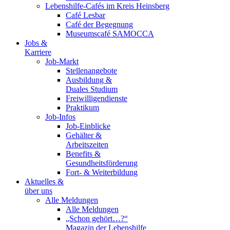
Lebenshilfe-Cafés im Kreis Heinsberg
Café Lesbar
Café der Begegnung
Museumscafé SAMOCCA
Jobs &
Karriere
Job-Markt
Stellenangebote
Ausbildung &
Duales Studium
Freiwilligendienste
Praktikum
Job-Infos
Job-Einblicke
Gehälter &
Arbeitszeiten
Benefits &
Gesundheitsförderung
Fort- & Weiterbildung
Aktuelles &
über uns
Alle Meldungen
Alle Meldungen
„Schon gehört…?“
Magazin der Lebenshilfe