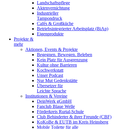
Landschaftspflege
Aktenvernichtung
Industrieller
Tampondruck
Cafés & Großküche
Betriebsintegrierter Arbeitsplatz (BiAp)
Eigenprodukte
Projekte &
mehr
Aktionen, Events & Projekte
Begegnen. Bewegen. Beleben
Kein Platz für Ausgrenzung
Kultur ohne Barrieren
Kochwerkstatt
Unser Podcast
Nur Mut Gedenkstätte
Übersetzer für
Leichte Sprache
Institutionen & Vereine
DeinWerk gGmbH
Fanclub Blaue Welle
Förderkreis Rurtal-Schule
Club Behinderter & ihrer Freunde (CBF)
KoKoBe & EUTB im Kreis Heinsberg
Mobile Toilette für alle