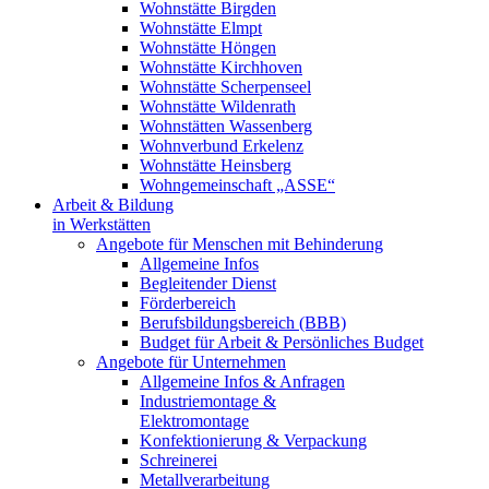
Wohnstätte Birgden
Wohnstätte Elmpt
Wohnstätte Höngen
Wohnstätte Kirchhoven
Wohnstätte Scherpenseel
Wohnstätte Wildenrath
Wohnstätten Wassenberg
Wohnverbund Erkelenz
Wohnstätte Heinsberg
Wohngemeinschaft „ASSE“
Arbeit & Bildung
in Werkstätten
Angebote für Menschen mit Behinderung
Allgemeine Infos
Begleitender Dienst
Förderbereich
Berufsbildungsbereich (BBB)
Budget für Arbeit & Persönliches Budget
Angebote für Unternehmen
Allgemeine Infos & Anfragen
Industriemontage &
Elektromontage
Konfektionierung & Verpackung
Schreinerei
Metallverarbeitung