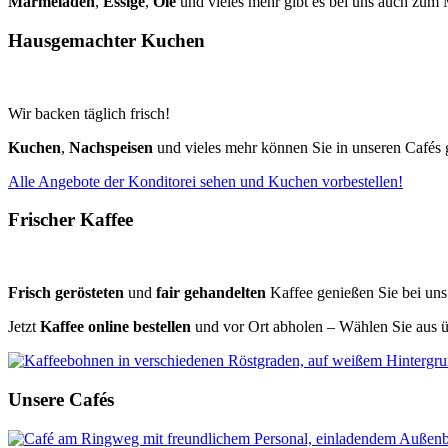
Marmeladen
,
Essige
,
Öle
und vieles mehr gibt es bei uns auch zu
Hausgemachter Kuchen
Wir backen täglich frisch!
Kuchen
,
Nachspeisen
und vieles mehr können Sie in unseren Cafés
Alle Angebote der Konditorei sehen und Kuchen vorbestellen!
Frischer Kaffee
Frisch gerösteten
und
fair gehandelten
Kaffee genießen Sie bei uns
Jetzt
Kaffee online bestellen
und vor Ort abholen – Wählen Sie aus üb
Unsere Cafés