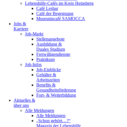
Lebenshilfe-Cafés im Kreis Heinsberg
Café Lesbar
Café der Begegnung
Museumscafé SAMOCCA
Jobs &
Karriere
Job-Markt
Stellenangebote
Ausbildung &
Duales Studium
Freiwilligendienste
Praktikum
Job-Infos
Job-Einblicke
Gehälter &
Arbeitszeiten
Benefits &
Gesundheitsförderung
Fort- & Weiterbildung
Aktuelles &
über uns
Alle Meldungen
Alle Meldungen
„Schon gehört…?“
Magazin der Lebenshilfe