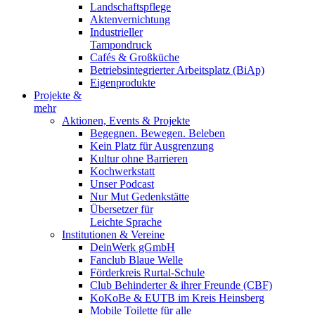
Landschaftspflege
Aktenvernichtung
Industrieller
Tampondruck
Cafés & Großküche
Betriebsintegrierter Arbeitsplatz (BiAp)
Eigenprodukte
Projekte &
mehr
Aktionen, Events & Projekte
Begegnen. Bewegen. Beleben
Kein Platz für Ausgrenzung
Kultur ohne Barrieren
Kochwerkstatt
Unser Podcast
Nur Mut Gedenkstätte
Übersetzer für
Leichte Sprache
Institutionen & Vereine
DeinWerk gGmbH
Fanclub Blaue Welle
Förderkreis Rurtal-Schule
Club Behinderter & ihrer Freunde (CBF)
KoKoBe & EUTB im Kreis Heinsberg
Mobile Toilette für alle