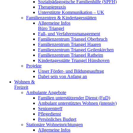
Sozialpädagogische Familienhilfe (SPFH)
Therapiepraxis
Unterstützte Kommunikation – UK
Familienzentren & Kindertagesstätten
Allgemeine Infos
Büro Triangel
Fall- und Verfahrensmanagement
Familienzentrum Triangel Oberbruch
Familienzentrum Triangel Haaren
Familienzentrum Triangel Geilenkirchen
Familienzentrum Triangel Ratheim
Kindertagesstätte Triangel Hünshoven
Projekte
Unser Förder- und Bildungsauftrag
Dabei sein von Anfang an
Wohnen &
Freizeit
Ambulante Angebote
Familien unterstützender Dienst (FuD)
Ambulant unterstütztes Wohnen (intensiv)
Seniorentreff
Pflegedienst
Persönliches Budget
Stationäre Wohneinrichtungen
Allgemeine Infos