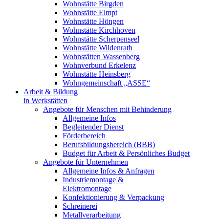
Wohnstätte Birgden
Wohnstätte Elmpt
Wohnstätte Höngen
Wohnstätte Kirchhoven
Wohnstätte Scherpenseel
Wohnstätte Wildenrath
Wohnstätten Wassenberg
Wohnverbund Erkelenz
Wohnstätte Heinsberg
Wohngemeinschaft „ASSE“
Arbeit & Bildung
in Werkstätten
Angebote für Menschen mit Behinderung
Allgemeine Infos
Begleitender Dienst
Förderbereich
Berufsbildungsbereich (BBB)
Budget für Arbeit & Persönliches Budget
Angebote für Unternehmen
Allgemeine Infos & Anfragen
Industriemontage &
Elektromontage
Konfektionierung & Verpackung
Schreinerei
Metallverarbeitung