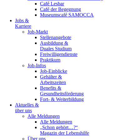
Café Lesbar
Café der Begegnung
Museumscafé SAMOCCA
Jobs &
Karriere
Job-Markt
Stellenangebote
Ausbildung &
Duales Studium
Freiwilligendienste
Praktikum
Job-Infos
Job-Einblicke
Gehälter &
Arbeitszeiten
Benefits &
Gesundheitsförderung
Fort- & Weiterbildung
Aktuelles &
über uns
Alle Meldungen
Alle Meldungen
„Schon gehört…?“
Magazin der Lebenshilfe
Über uns