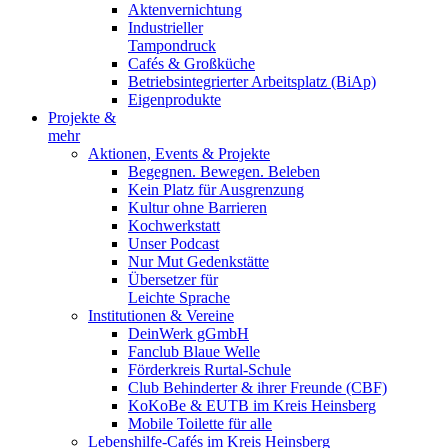
Aktenvernichtung
Industrieller
Tampondruck
Cafés & Großküche
Betriebsintegrierter Arbeitsplatz (BiAp)
Eigenprodukte
Projekte &
mehr
Aktionen, Events & Projekte
Begegnen. Bewegen. Beleben
Kein Platz für Ausgrenzung
Kultur ohne Barrieren
Kochwerkstatt
Unser Podcast
Nur Mut Gedenkstätte
Übersetzer für
Leichte Sprache
Institutionen & Vereine
DeinWerk gGmbH
Fanclub Blaue Welle
Förderkreis Rurtal-Schule
Club Behinderter & ihrer Freunde (CBF)
KoKoBe & EUTB im Kreis Heinsberg
Mobile Toilette für alle
Lebenshilfe-Cafés im Kreis Heinsberg