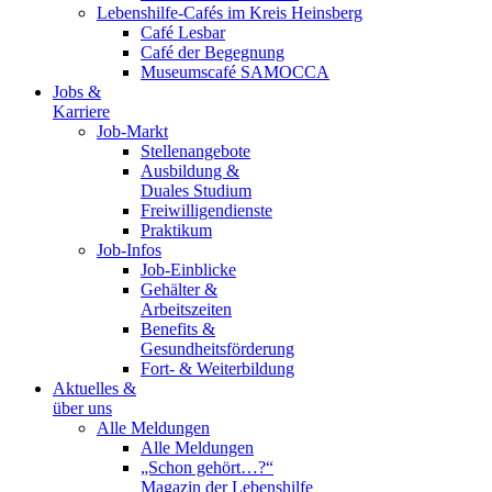
Lebenshilfe-Cafés im Kreis Heinsberg
Café Lesbar
Café der Begegnung
Museumscafé SAMOCCA
Jobs &
Karriere
Job-Markt
Stellenangebote
Ausbildung &
Duales Studium
Freiwilligendienste
Praktikum
Job-Infos
Job-Einblicke
Gehälter &
Arbeitszeiten
Benefits &
Gesundheitsförderung
Fort- & Weiterbildung
Aktuelles &
über uns
Alle Meldungen
Alle Meldungen
„Schon gehört…?“
Magazin der Lebenshilfe