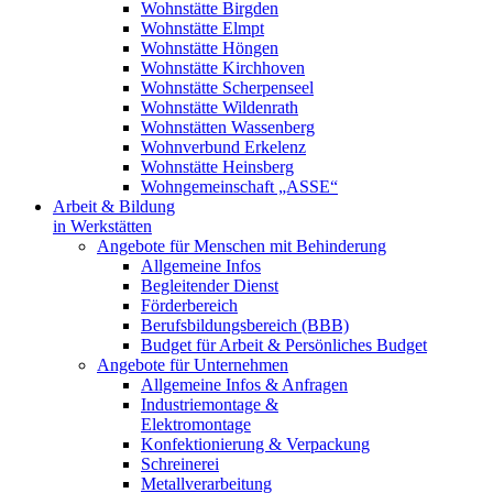
Wohnstätte Birgden
Wohnstätte Elmpt
Wohnstätte Höngen
Wohnstätte Kirchhoven
Wohnstätte Scherpenseel
Wohnstätte Wildenrath
Wohnstätten Wassenberg
Wohnverbund Erkelenz
Wohnstätte Heinsberg
Wohngemeinschaft „ASSE“
Arbeit & Bildung
in Werkstätten
Angebote für Menschen mit Behinderung
Allgemeine Infos
Begleitender Dienst
Förderbereich
Berufsbildungsbereich (BBB)
Budget für Arbeit & Persönliches Budget
Angebote für Unternehmen
Allgemeine Infos & Anfragen
Industriemontage &
Elektromontage
Konfektionierung & Verpackung
Schreinerei
Metallverarbeitung