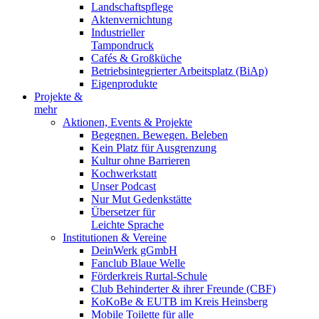
Landschaftspflege
Aktenvernichtung
Industrieller
Tampondruck
Cafés & Großküche
Betriebsintegrierter Arbeitsplatz (BiAp)
Eigenprodukte
Projekte &
mehr
Aktionen, Events & Projekte
Begegnen. Bewegen. Beleben
Kein Platz für Ausgrenzung
Kultur ohne Barrieren
Kochwerkstatt
Unser Podcast
Nur Mut Gedenkstätte
Übersetzer für
Leichte Sprache
Institutionen & Vereine
DeinWerk gGmbH
Fanclub Blaue Welle
Förderkreis Rurtal-Schule
Club Behinderter & ihrer Freunde (CBF)
KoKoBe & EUTB im Kreis Heinsberg
Mobile Toilette für alle