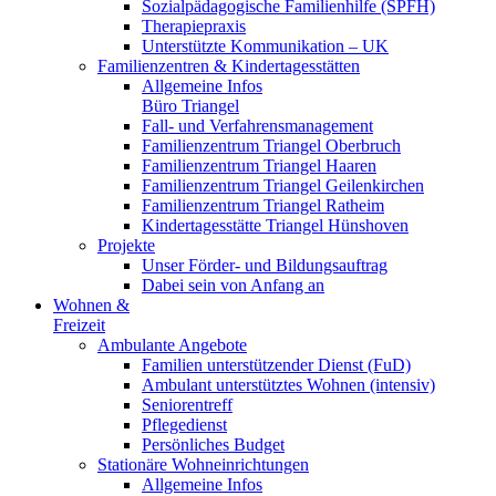
Sozialpädagogische Familienhilfe (SPFH)
Therapiepraxis
Unterstützte Kommunikation – UK
Familienzentren & Kindertagesstätten
Allgemeine Infos
Büro Triangel
Fall- und Verfahrensmanagement
Familienzentrum Triangel Oberbruch
Familienzentrum Triangel Haaren
Familienzentrum Triangel Geilenkirchen
Familienzentrum Triangel Ratheim
Kindertagesstätte Triangel Hünshoven
Projekte
Unser Förder- und Bildungsauftrag
Dabei sein von Anfang an
Wohnen &
Freizeit
Ambulante Angebote
Familien unterstützender Dienst (FuD)
Ambulant unterstütztes Wohnen (intensiv)
Seniorentreff
Pflegedienst
Persönliches Budget
Stationäre Wohneinrichtungen
Allgemeine Infos