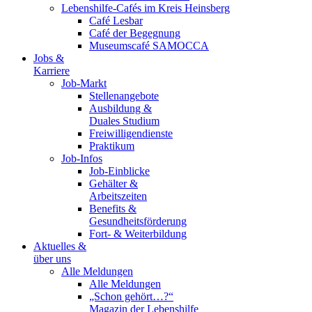
Lebenshilfe-Cafés im Kreis Heinsberg
Café Lesbar
Café der Begegnung
Museumscafé SAMOCCA
Jobs &
Karriere
Job-Markt
Stellenangebote
Ausbildung &
Duales Studium
Freiwilligendienste
Praktikum
Job-Infos
Job-Einblicke
Gehälter &
Arbeitszeiten
Benefits &
Gesundheitsförderung
Fort- & Weiterbildung
Aktuelles &
über uns
Alle Meldungen
Alle Meldungen
„Schon gehört…?“
Magazin der Lebenshilfe