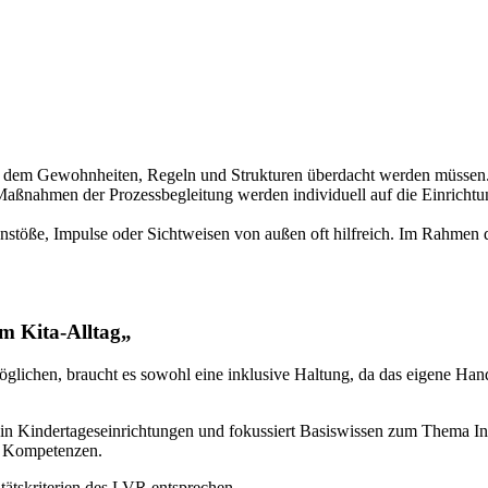
bei dem Gewohnheiten, Regeln und Strukturen überdacht werden müssen. 
 Maßnahmen der Prozessbegleitung werden individuell auf die Einrichtun
stöße, Impulse oder Sichtweisen von außen oft hilfreich. Im Rahmen 
im Kita-Alltag
„
lichen, braucht es sowohl eine inklusive Haltung, da das eigene Hand
te in Kindertageseinrichtungen und fokussiert Basiswissen zum Thema In
r Kompetenzen.
litätskriterien des LVR entsprechen.