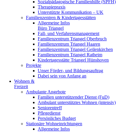
Sozialpädagogische Familienhilfe (SPFH)
Therapiepraxis
Unterstützte Kommunikation – UK
Familienzentren & Kindertagesstätten
Allgemeine Infos
Büro Triangel
Fall- und Verfahrensmanagement
Familienzentrum Triangel Oberbruch
Familienzentrum Triangel Haaren
Familienzentrum Triangel Geilenkirchen
Familienzentrum Triangel Ratheim
Kindertagesstätte Triangel Hünshoven
Projekte
Unser Förder- und Bildungsauftrag
Dabei sein von Anfang an
Wohnen &
Freizeit
Ambulante Angebote
Familien unterstützender Dienst (FuD)
Ambulant unterstütztes Wohnen (intensiv)
Seniorentreff
Pflegedienst
Persönliches Budget
Stationäre Wohneinrichtungen
Allgemeine Infos