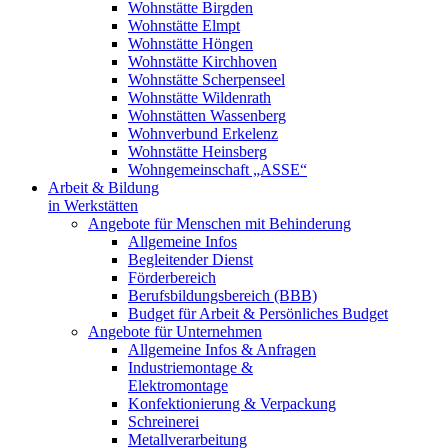
Wohnstätte Birgden
Wohnstätte Elmpt
Wohnstätte Höngen
Wohnstätte Kirchhoven
Wohnstätte Scherpenseel
Wohnstätte Wildenrath
Wohnstätten Wassenberg
Wohnverbund Erkelenz
Wohnstätte Heinsberg
Wohngemeinschaft „ASSE“
Arbeit & Bildung
in Werkstätten
Angebote für Menschen mit Behinderung
Allgemeine Infos
Begleitender Dienst
Förderbereich
Berufsbildungsbereich (BBB)
Budget für Arbeit & Persönliches Budget
Angebote für Unternehmen
Allgemeine Infos & Anfragen
Industriemontage &
Elektromontage
Konfektionierung & Verpackung
Schreinerei
Metallverarbeitung