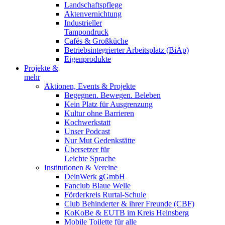
Landschaftspflege
Aktenvernichtung
Industrieller
Tampondruck
Cafés & Großküche
Betriebsintegrierter Arbeitsplatz (BiAp)
Eigenprodukte
Projekte &
mehr
Aktionen, Events & Projekte
Begegnen. Bewegen. Beleben
Kein Platz für Ausgrenzung
Kultur ohne Barrieren
Kochwerkstatt
Unser Podcast
Nur Mut Gedenkstätte
Übersetzer für
Leichte Sprache
Institutionen & Vereine
DeinWerk gGmbH
Fanclub Blaue Welle
Förderkreis Rurtal-Schule
Club Behinderter & ihrer Freunde (CBF)
KoKoBe & EUTB im Kreis Heinsberg
Mobile Toilette für alle