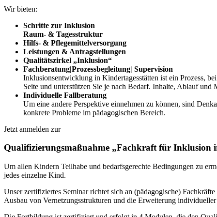
Wir bieten:
Schritte zur Inklusion
Raum- & Tagesstruktur
Hilfs- & Pflegemittelversorgung
Leistungen & Antragstellungen
Qualitätszirkel „Inklusion“
Fachberatung|Prozessbegleitung| Supervision
Inklusionsentwicklung in Kindertagesstätten ist ein Prozess, 
Seite und unterstützen Sie je nach Bedarf. Inhalte, Ablauf und
Individuelle Fallberatung
Um eine andere Perspektive einnehmen zu können, sind Denkan
konkrete Probleme im pädagogischen Bereich.
Jetzt anmelden zur
Qualifizierungsmaßnahme
„
Fachkraft für Inklusion 
Um allen Kindern Teilhabe und bedarfsgerechte Bedingungen zu ermög
jedes einzelne Kind.
Unser zertifiziertes Seminar richtet sich an (pädagogische) Fachkräf
Ausbau von Vernetzungsstrukturen und die Erweiterung individuelle
Die Fortbildung ist zertifiziert und erfolgt in 4 Modulen, die den Qua