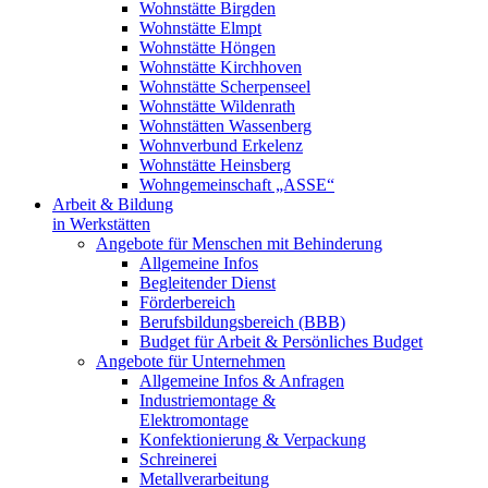
Wohnstätte Birgden
Wohnstätte Elmpt
Wohnstätte Höngen
Wohnstätte Kirchhoven
Wohnstätte Scherpenseel
Wohnstätte Wildenrath
Wohnstätten Wassenberg
Wohnverbund Erkelenz
Wohnstätte Heinsberg
Wohngemeinschaft „ASSE“
Arbeit & Bildung
in Werkstätten
Angebote für Menschen mit Behinderung
Allgemeine Infos
Begleitender Dienst
Förderbereich
Berufsbildungsbereich (BBB)
Budget für Arbeit & Persönliches Budget
Angebote für Unternehmen
Allgemeine Infos & Anfragen
Industriemontage &
Elektromontage
Konfektionierung & Verpackung
Schreinerei
Metallverarbeitung