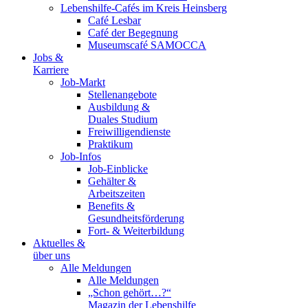
Lebenshilfe-Cafés im Kreis Heinsberg
Café Lesbar
Café der Begegnung
Museumscafé SAMOCCA
Jobs &
Karriere
Job-Markt
Stellenangebote
Ausbildung &
Duales Studium
Freiwilligendienste
Praktikum
Job-Infos
Job-Einblicke
Gehälter &
Arbeitszeiten
Benefits &
Gesundheitsförderung
Fort- & Weiterbildung
Aktuelles &
über uns
Alle Meldungen
Alle Meldungen
„Schon gehört…?“
Magazin der Lebenshilfe