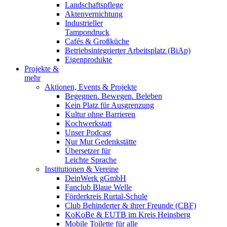
Landschaftspflege
Aktenvernichtung
Industrieller
Tampondruck
Cafés & Großküche
Betriebsintegrierter Arbeitsplatz (BiAp)
Eigenprodukte
Projekte &
mehr
Aktionen, Events & Projekte
Begegnen. Bewegen. Beleben
Kein Platz für Ausgrenzung
Kultur ohne Barrieren
Kochwerkstatt
Unser Podcast
Nur Mut Gedenkstätte
Übersetzer für
Leichte Sprache
Institutionen & Vereine
DeinWerk gGmbH
Fanclub Blaue Welle
Förderkreis Rurtal-Schule
Club Behinderter & ihrer Freunde (CBF)
KoKoBe & EUTB im Kreis Heinsberg
Mobile Toilette für alle