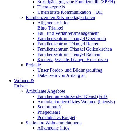
Sozialpädagogische Familienhilfe (SPFH)
Therapiepraxis
Unterstützte Kommunikation – UK
Familienzentren & Kindertagesstätten
Allgemeine Infos
Büro Triangel
Fall- und Verfahrensmanagement
Familienzentrum Triangel Oberbruch
Familienzentrum Triangel Haaren
Familienzentrum Triangel Geilenkirchen
Familienzentrum Triangel Ratheim
Kindertagesstätte Triangel Hünshoven
Projekte
Unser Förder- und Bildungsauftrag
Dabei sein von Anfang an
Wohnen &
Freizeit
Ambulante Angebote
Familien unterstützender Dienst (FuD)
Ambulant unterstütztes Wohnen (intensiv)
Seniorentreff
Pflegedienst
Persönliches Budget
Stationäre Wohneinrichtungen
Allgemeine Infos