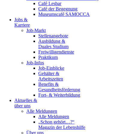
Café Lesbar
Café der Begegnung
Museumscafé SAMOCCA
Jobs &
Karriere
Job-Markt
Stellenangebote
Ausbildung &
Duales Studium
Freiwilligendienste
Praktikum
Job-Infos
Job-Einblicke
Gehälter &
Arbeitszeiten
Benefits &
Gesundheitsförderung
Fort- & Weiterbildung
Aktuelles &
über uns
Alle Meldungen
Alle Meldungen
„Schon gehört…?“
Magazin der Lebenshilfe
Über uns