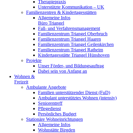
Therapiepraxis
Unterstützte Kommunikation – UK
Familienzentren & Kindertagesstätten
Allgemeine Infos
Büro Triangel
Fall- und Verfahrensmanagement
Familienzentrum Triangel Oberbruch
Familienzentrum Triangel Haaren
Familienzentrum Triangel Geilenkirchen
Familienzentrum Triangel Ratheim
Kindertagesstätte Triangel Hünshoven
Projekte
Unser Förder- und Bildungsauftrag
Dabei sein von Anfang an
Wohnen &
Freizeit
Ambulante Angebote
Familien unterstützender Dienst (FuD)
Ambulant unterstütztes Wohnen (intensiv)
Seniorentreff
Pflegedienst
Persönliches Budget
Stationäre Wohneinrichtungen
Allgemeine Infos
Wohnstätte Birgden