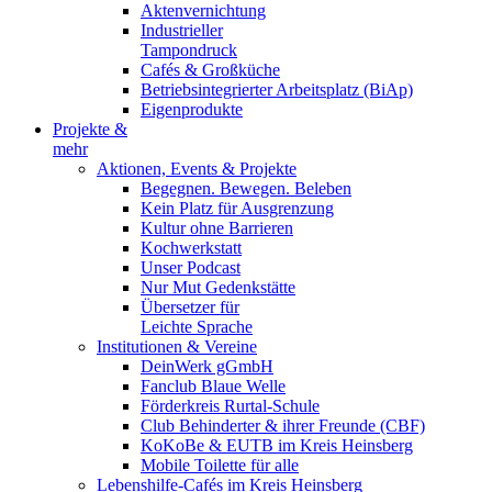
Aktenvernichtung
Industrieller
Tampondruck
Cafés & Großküche
Betriebsintegrierter Arbeitsplatz (BiAp)
Eigenprodukte
Projekte &
mehr
Aktionen, Events & Projekte
Begegnen. Bewegen. Beleben
Kein Platz für Ausgrenzung
Kultur ohne Barrieren
Kochwerkstatt
Unser Podcast
Nur Mut Gedenkstätte
Übersetzer für
Leichte Sprache
Institutionen & Vereine
DeinWerk gGmbH
Fanclub Blaue Welle
Förderkreis Rurtal-Schule
Club Behinderter & ihrer Freunde (CBF)
KoKoBe & EUTB im Kreis Heinsberg
Mobile Toilette für alle
Lebenshilfe-Cafés im Kreis Heinsberg