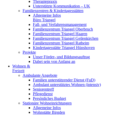
Therapiepraxis
Unterstützte Kommunikation – UK
Familienzentren & Kindertagesstätten
Allgemeine Infos
Büro Triangel
Fall- und Verfahrensmanagement
Familienzentrum Triangel Oberbruch
Familienzentrum Triangel Haaren
Familienzentrum Triangel Geilenkirchen
Familienzentrum Triangel Ratheim
Kindertagesstätte Triangel Hünshoven
Projekte
Unser Förder- und Bildungsauftrag
Dabei sein von Anfang an
Wohnen &
Freizeit
Ambulante Angebote
Familien unterstützender Dienst (FuD)
Ambulant unterstütztes Wohnen (intensiv)
Seniorentreff
Pflegedienst
Persönliches Budget
Stationäre Wohneinrichtungen
Allgemeine Infos
Wohnstätte Birgden