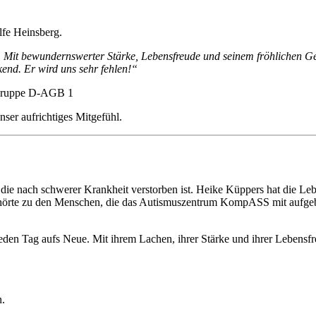
lfe Heinsberg.
t bewundernswerter Stärke, Lebensfreude und seinem fröhlichen Gesan
kend. Er wird uns sehr fehlen!“
rgruppe D-AGB 1
ser aufrichtiges Mitgefühl.
ie nach schwerer Krankheit verstorben ist. Heike Küppers hat die Lebe
ehörte zu den Menschen, die das Autismuszentrum KompASS mit aufgeba
eden Tag aufs Neue. Mit ihrem Lachen, ihrer Stärke und ihrer Lebensfre
n.