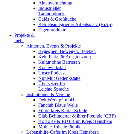
Aktenvernichtung
Industrieller
Tampondruck
Cafés & Großküche
Betriebsintegrierter Arbeitsplatz (BiAp)
Eigenprodukte
Projekte &
mehr
Aktionen, Events & Projekte
Begegnen. Bewegen. Beleben
Kein Platz für Ausgrenzung
Kultur ohne Barrieren
Kochwerkstatt
Unser Podcast
Nur Mut Gedenkstätte
Übersetzer für
Leichte Sprache
Institutionen & Vereine
DeinWerk gGmbH
Fanclub Blaue Welle
Förderkreis Rurtal-Schule
Club Behinderter & ihrer Freunde (CBF)
KoKoBe & EUTB im Kreis Heinsberg
Mobile Toilette für alle
Lebenshilfe-Cafés im Kreis Heinsberg