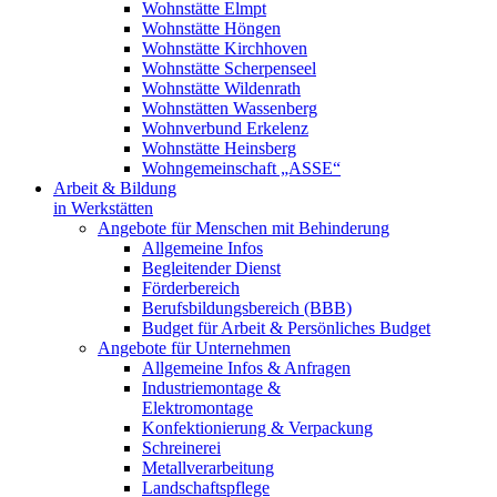
Wohnstätte Elmpt
Wohnstätte Höngen
Wohnstätte Kirchhoven
Wohnstätte Scherpenseel
Wohnstätte Wildenrath
Wohnstätten Wassenberg
Wohnverbund Erkelenz
Wohnstätte Heinsberg
Wohngemeinschaft „ASSE“
Arbeit & Bildung
in Werkstätten
Angebote für Menschen mit Behinderung
Allgemeine Infos
Begleitender Dienst
Förderbereich
Berufsbildungsbereich (BBB)
Budget für Arbeit & Persönliches Budget
Angebote für Unternehmen
Allgemeine Infos & Anfragen
Industriemontage &
Elektromontage
Konfektionierung & Verpackung
Schreinerei
Metallverarbeitung
Landschaftspflege