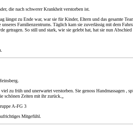
er, die nach schwerer Krankheit verstorben ist.
ag längst zu Ende war, war sie für Kinder, Eltern und das gesamte Team 
 unseres Familienzentrums. Täglich kam sie zuverlässig mit dem Fahrrad
 getragen. So still und stark, wie sie gelebt hat, hat sie nun Abschi
n.
Heinsberg.
n viel zu früh und unerwartet verstorben. Sie genoss Handmassagen , s
e schönen Zeiten mit ihr zurück.
„
gruppe A-FG 3
ufrichtiges Mitgefühl.