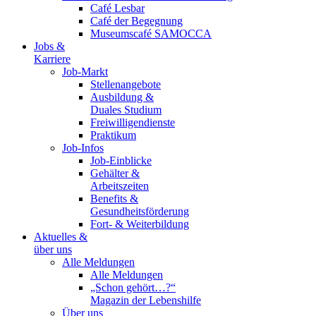
Café Lesbar
Café der Begegnung
Museumscafé SAMOCCA
Jobs &
Karriere
Job-Markt
Stellenangebote
Ausbildung &
Duales Studium
Freiwilligendienste
Praktikum
Job-Infos
Job-Einblicke
Gehälter &
Arbeitszeiten
Benefits &
Gesundheitsförderung
Fort- & Weiterbildung
Aktuelles &
über uns
Alle Meldungen
Alle Meldungen
„Schon gehört…?“
Magazin der Lebenshilfe
Über uns