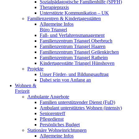
Sozialpädagogische Familienhilfe (SPFH)
Therapiepraxis
Unterstützte Kommunikation – UK
Familienzentren & Kindertagesstätten
Allgemeine Infos
Büro Triangel
Fall- und Verfahrensmanagement
Familienzentrum Triangel Oberbruch
Familienzentrum Triangel Haaren
Familienzentrum Triangel Geilenkirchen
Familienzentrum Triangel Ratheim
Kindertagesstätte Triangel Hünshoven
Projekte
Unser Förder- und Bildungsauftrag
Dabei sein von Anfang an
Wohnen &
Freizeit
Ambulante Angebote
Familien unterstützender Dienst (FuD)
Ambulant unterstütztes Wohnen (intensiv)
Seniorentreff
Pflegedienst
Persönliches Budget
Stationäre Wohneinrichtungen
Allgemeine Infos