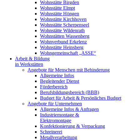
Wohnstätte Birgden
Wohnstätte Elmpt
Wohnstätte Höngen
Wohnstätte Kirchhoven
Wohnstätte Scherpenseel
Wohnstätte Wildenrath
Wohnstätten Wassenberg
Wohnverbund Erkelenz
Wohnstätte Heinsberg
Wohngemeinschaft „ASSE“
Arbeit & Bildung
in Werkstätten
Angebote für Menschen mit Behinderung
Allgemeine Infos
Begleitender Dienst
Förderbereich
Berufsbildungsbereich (BBB)
Budget für Arbeit & Persönliches Budget
Angebote für Unternehmen
Allgemeine Infos & Anfragen
Industriemontage &
Elektromontage
Konfektionierung & Verpackung
Schreinerei
Metallverarbeitung