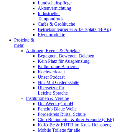
Landschaftspflege
Aktenvernichtung
Industrieller
Tampondruck
Cafés & Großküche
Betriebsintegrierter Arbeitsplatz (BiAp)
Eigenprodukte
Projekte &
mehr
Aktionen, Events & Projekte
Begegnen. Bewegen. Beleben
Kein Platz für Ausgrenzung
Kultur ohne Barrieren
Kochwerkstatt
Unser Podcast
Nur Mut Gedenkstätte
Übersetzer für
Leichte Sprache
Institutionen & Vereine
DeinWerk gGmbH
Fanclub Blaue Welle
Förderkreis Rurtal-Schule
Club Behinderter & ihrer Freunde (CBF)
KoKoBe & EUTB im Kreis Heinsberg
Mobile Toilette für alle