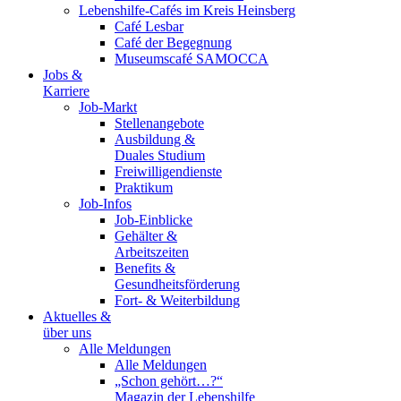
Lebenshilfe-Cafés im Kreis Heinsberg
Café Lesbar
Café der Begegnung
Museumscafé SAMOCCA
Jobs &
Karriere
Job-Markt
Stellenangebote
Ausbildung &
Duales Studium
Freiwilligendienste
Praktikum
Job-Infos
Job-Einblicke
Gehälter &
Arbeitszeiten
Benefits &
Gesundheitsförderung
Fort- & Weiterbildung
Aktuelles &
über uns
Alle Meldungen
Alle Meldungen
„Schon gehört…?“
Magazin der Lebenshilfe