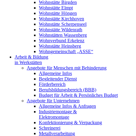
Wohnstätte Birgden
Wohnstätte Elmpt
Wohnstätte Höngen
Wohnstätte Kirchhoven
Wohnstätte Scherpenseel
Wohnstätte Wildenrath
Wohnstätten Wassenberg
Wohnverbund Erkelenz
Wohnstätte Heinsberg
Wohngemeinschaft „ASSE“
Arbeit & Bildung
in Werkstätten
Angebote für Menschen mit Behinderung
Allgemeine Infos
Begleitender Dienst
Förderbereich
Berufsbildungsbereich (BBB)
Budget für Arbeit & Persönliches Budget
Angebote für Unternehmen
Allgemeine Infos & Anfragen
Industriemontage &
Elektromontage
Konfektionierung & Verpackung
Schreinerei
Metallverarbeitung