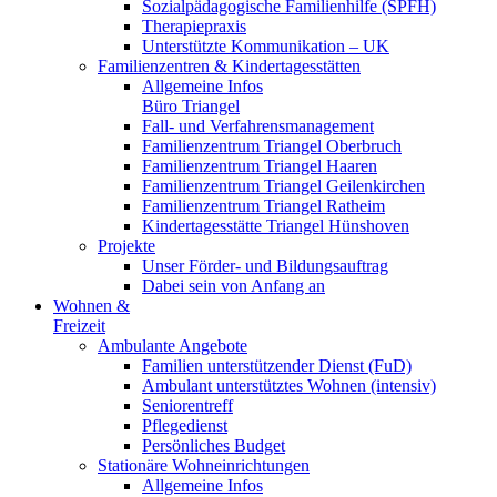
Sozialpädagogische Familienhilfe (SPFH)
Therapiepraxis
Unterstützte Kommunikation – UK
Familienzentren & Kindertagesstätten
Allgemeine Infos
Büro Triangel
Fall- und Verfahrensmanagement
Familienzentrum Triangel Oberbruch
Familienzentrum Triangel Haaren
Familienzentrum Triangel Geilenkirchen
Familienzentrum Triangel Ratheim
Kindertagesstätte Triangel Hünshoven
Projekte
Unser Förder- und Bildungsauftrag
Dabei sein von Anfang an
Wohnen &
Freizeit
Ambulante Angebote
Familien unterstützender Dienst (FuD)
Ambulant unterstütztes Wohnen (intensiv)
Seniorentreff
Pflegedienst
Persönliches Budget
Stationäre Wohneinrichtungen
Allgemeine Infos