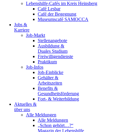
Lebenshilfe-Cafés im Kreis Heinsberg
Café Lesbar
Café der Begegnung
Museumscafé SAMOCCA
Jobs &
Karriere
Job-Markt
Stellenangebote
Ausbildung &
Duales Studium
Freiwilligendienste
Praktikum
Job-Infos
Job-Einblicke
Gehälter &
Arbeitszeiten
Benefits &
Gesundheitsförderung
Fort- & Weiterbildung
Aktuelles &
über uns
Alle Meldungen
Alle Meldungen
„Schon gehört…?“
Magazin der Lebenshilfe