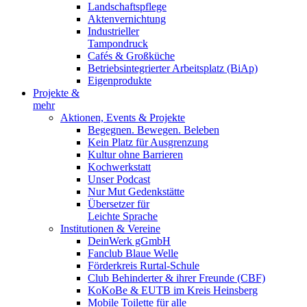
Landschaftspflege
Aktenvernichtung
Industrieller
Tampondruck
Cafés & Großküche
Betriebsintegrierter Arbeitsplatz (BiAp)
Eigenprodukte
Projekte &
mehr
Aktionen, Events & Projekte
Begegnen. Bewegen. Beleben
Kein Platz für Ausgrenzung
Kultur ohne Barrieren
Kochwerkstatt
Unser Podcast
Nur Mut Gedenkstätte
Übersetzer für
Leichte Sprache
Institutionen & Vereine
DeinWerk gGmbH
Fanclub Blaue Welle
Förderkreis Rurtal-Schule
Club Behinderter & ihrer Freunde (CBF)
KoKoBe & EUTB im Kreis Heinsberg
Mobile Toilette für alle