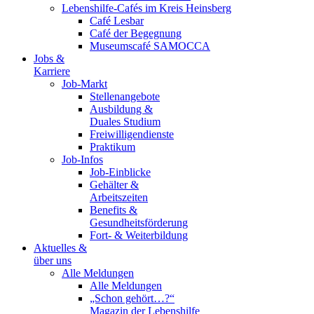
Lebenshilfe-Cafés im Kreis Heinsberg
Café Lesbar
Café der Begegnung
Museumscafé SAMOCCA
Jobs &
Karriere
Job-Markt
Stellenangebote
Ausbildung &
Duales Studium
Freiwilligendienste
Praktikum
Job-Infos
Job-Einblicke
Gehälter &
Arbeitszeiten
Benefits &
Gesundheitsförderung
Fort- & Weiterbildung
Aktuelles &
über uns
Alle Meldungen
Alle Meldungen
„Schon gehört…?“
Magazin der Lebenshilfe