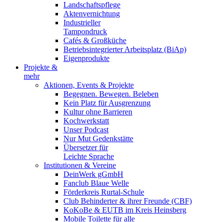
Landschaftspflege
Aktenvernichtung
Industrieller
Tampondruck
Cafés & Großküche
Betriebsintegrierter Arbeitsplatz (BiAp)
Eigenprodukte
Projekte &
mehr
Aktionen, Events & Projekte
Begegnen. Bewegen. Beleben
Kein Platz für Ausgrenzung
Kultur ohne Barrieren
Kochwerkstatt
Unser Podcast
Nur Mut Gedenkstätte
Übersetzer für
Leichte Sprache
Institutionen & Vereine
DeinWerk gGmbH
Fanclub Blaue Welle
Förderkreis Rurtal-Schule
Club Behinderter & ihrer Freunde (CBF)
KoKoBe & EUTB im Kreis Heinsberg
Mobile Toilette für alle