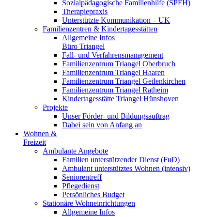
Sozialpädagogische Familienhilfe (SPFH)
Therapiepraxis
Unterstützte Kommunikation – UK
Familienzentren & Kindertagesstätten
Allgemeine Infos
Büro Triangel
Fall- und Verfahrensmanagement
Familienzentrum Triangel Oberbruch
Familienzentrum Triangel Haaren
Familienzentrum Triangel Geilenkirchen
Familienzentrum Triangel Ratheim
Kindertagesstätte Triangel Hünshoven
Projekte
Unser Förder- und Bildungsauftrag
Dabei sein von Anfang an
Wohnen &
Freizeit
Ambulante Angebote
Familien unterstützender Dienst (FuD)
Ambulant unterstütztes Wohnen (intensiv)
Seniorentreff
Pflegedienst
Persönliches Budget
Stationäre Wohneinrichtungen
Allgemeine Infos