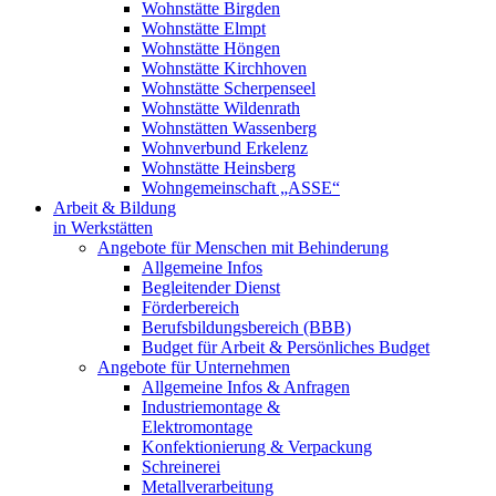
Wohnstätte Birgden
Wohnstätte Elmpt
Wohnstätte Höngen
Wohnstätte Kirchhoven
Wohnstätte Scherpenseel
Wohnstätte Wildenrath
Wohnstätten Wassenberg
Wohnverbund Erkelenz
Wohnstätte Heinsberg
Wohngemeinschaft „ASSE“
Arbeit & Bildung
in Werkstätten
Angebote für Menschen mit Behinderung
Allgemeine Infos
Begleitender Dienst
Förderbereich
Berufsbildungsbereich (BBB)
Budget für Arbeit & Persönliches Budget
Angebote für Unternehmen
Allgemeine Infos & Anfragen
Industriemontage &
Elektromontage
Konfektionierung & Verpackung
Schreinerei
Metallverarbeitung