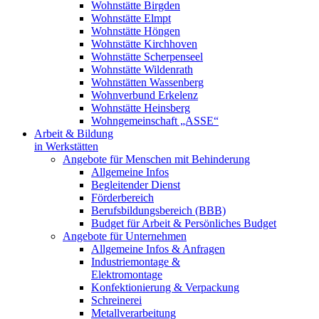
Wohnstätte Birgden
Wohnstätte Elmpt
Wohnstätte Höngen
Wohnstätte Kirchhoven
Wohnstätte Scherpenseel
Wohnstätte Wildenrath
Wohnstätten Wassenberg
Wohnverbund Erkelenz
Wohnstätte Heinsberg
Wohngemeinschaft „ASSE“
Arbeit & Bildung
in Werkstätten
Angebote für Menschen mit Behinderung
Allgemeine Infos
Begleitender Dienst
Förderbereich
Berufsbildungsbereich (BBB)
Budget für Arbeit & Persönliches Budget
Angebote für Unternehmen
Allgemeine Infos & Anfragen
Industriemontage &
Elektromontage
Konfektionierung & Verpackung
Schreinerei
Metallverarbeitung