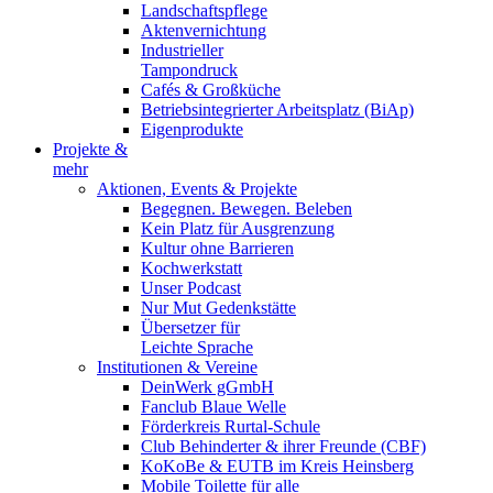
Landschaftspflege
Aktenvernichtung
Industrieller
Tampondruck
Cafés & Großküche
Betriebsintegrierter Arbeitsplatz (BiAp)
Eigenprodukte
Projekte &
mehr
Aktionen, Events & Projekte
Begegnen. Bewegen. Beleben
Kein Platz für Ausgrenzung
Kultur ohne Barrieren
Kochwerkstatt
Unser Podcast
Nur Mut Gedenkstätte
Übersetzer für
Leichte Sprache
Institutionen & Vereine
DeinWerk gGmbH
Fanclub Blaue Welle
Förderkreis Rurtal-Schule
Club Behinderter & ihrer Freunde (CBF)
KoKoBe & EUTB im Kreis Heinsberg
Mobile Toilette für alle