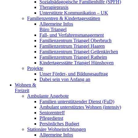
Sozialpädagogische Familienhilfe (SPFH)
Therapiepraxis
Unterstützte Kommunikation – UK
Familienzentren & Kindertagesstätten
Allgemeine Infos
Büro Triangel
Fall- und Verfahrensmanagement
Familienzentrum Triangel Oberbruch
Familienzentrum Triangel Haaren
Familienzentrum Triangel Geilenkirchen
Familienzentrum Triangel Ratheim
Kindertagesstätte Triangel Hünshoven
Projekte
Unser Förder- und Bildungsauftrag
Dabei sein von Anfang an
Wohnen &
Freizeit
Ambulante Angebote
Familien unterstützender Dienst (FuD)
Ambulant unterstütztes Wohnen (intensiv)
Seniorentreff
Pflegedienst
Persönliches Budget
Stationäre Wohneinrichtungen
Allgemeine Infos