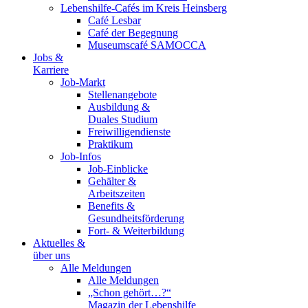
Lebenshilfe-Cafés im Kreis Heinsberg
Café Lesbar
Café der Begegnung
Museumscafé SAMOCCA
Jobs &
Karriere
Job-Markt
Stellenangebote
Ausbildung &
Duales Studium
Freiwilligendienste
Praktikum
Job-Infos
Job-Einblicke
Gehälter &
Arbeitszeiten
Benefits &
Gesundheitsförderung
Fort- & Weiterbildung
Aktuelles &
über uns
Alle Meldungen
Alle Meldungen
„Schon gehört…?“
Magazin der Lebenshilfe