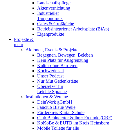
Landschaftspflege
Aktenvernichtung
Industrieller
Tampondruck
Cafés & Großküche
Betriebsintegrierter Arbeitsplatz (BiAp)
Eigenprodukte
Projekte &
mehr
Aktionen, Events & Projekte
Begegnen. Bewegen. Beleben
Kein Platz für Ausgrenzung
Kultur ohne Barrieren
Kochwerkstatt
Unser Podcast
Nur Mut Gedenkstätte
Übersetzer für
Leichte Sprache
Institutionen & Vereine
DeinWerk gGmbH
Fanclub Blaue Welle
Förderkreis Rurtal-Schule
Club Behinderter & ihrer Freunde (CBF)
KoKoBe & EUTB im Kreis Heinsberg
Mobile Toilette für alle