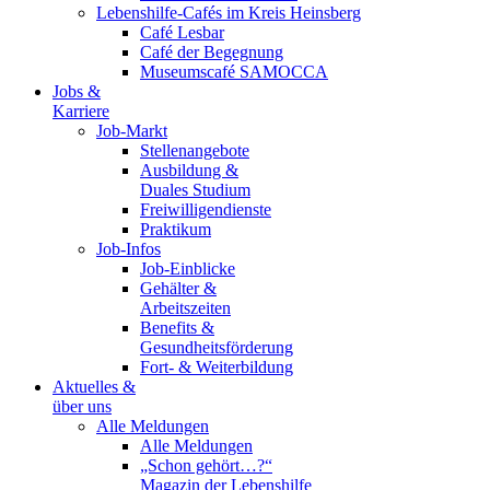
Lebenshilfe-Cafés im Kreis Heinsberg
Café Lesbar
Café der Begegnung
Museumscafé SAMOCCA
Jobs &
Karriere
Job-Markt
Stellenangebote
Ausbildung &
Duales Studium
Freiwilligendienste
Praktikum
Job-Infos
Job-Einblicke
Gehälter &
Arbeitszeiten
Benefits &
Gesundheitsförderung
Fort- & Weiterbildung
Aktuelles &
über uns
Alle Meldungen
Alle Meldungen
„Schon gehört…?“
Magazin der Lebenshilfe