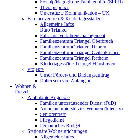
Sozialpädagogische Familienhilfe (SPFH)
Therapiepraxis
Unterstützte Kommunikation – UK
Familienzentren & Kindertagesstätten
Allgemeine Infos
Büro Triangel
Fall- und Verfahrensmanagement
Familienzentrum Triangel Oberbruch
Familienzentrum Triangel Haaren
Familienzentrum Triangel Geilenkirchen
Familienzentrum Triangel Ratheim
Kindertagesstätte Triangel Hünshoven
Projekte
Unser Förder- und Bildungsauftrag
Dabei sein von Anfang an
Wohnen &
Freizeit
Ambulante Angebote
Familien unterstützender Dienst (FuD)
Ambulant unterstütztes Wohnen (intensiv)
Seniorentreff
Pflegedienst
Persönliches Budget
Stationäre Wohneinrichtungen
Allgemeine Infos