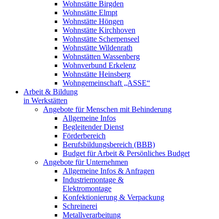
Wohnstätte Birgden
Wohnstätte Elmpt
Wohnstätte Höngen
Wohnstätte Kirchhoven
Wohnstätte Scherpenseel
Wohnstätte Wildenrath
Wohnstätten Wassenberg
Wohnverbund Erkelenz
Wohnstätte Heinsberg
Wohngemeinschaft „ASSE“
Arbeit & Bildung
in Werkstätten
Angebote für Menschen mit Behinderung
Allgemeine Infos
Begleitender Dienst
Förderbereich
Berufsbildungsbereich (BBB)
Budget für Arbeit & Persönliches Budget
Angebote für Unternehmen
Allgemeine Infos & Anfragen
Industriemontage &
Elektromontage
Konfektionierung & Verpackung
Schreinerei
Metallverarbeitung