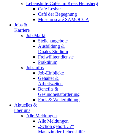
Lebenshilfe-Cafés im Kreis Heinsberg
Café Lesbar
Café der Begegnung
Museumscafé SAMOCCA
Jobs &
Karriere
Job-Markt
Stellenangebote
Ausbildung &
Duales Studium
Freiwilligendienste
Praktikum
Job-Infos
Job-Einblicke
Gehälter &
Arbeitszeiten
Benefits &
Gesundheitsförderung
Fort- & Weiterbildung
Aktuelles &
über uns
Alle Meldungen
Alle Meldungen
„Schon gehört…?“
Magazin der Lebenshilfe