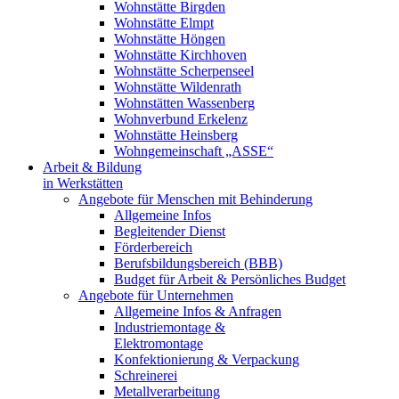
Wohnstätte Birgden
Wohnstätte Elmpt
Wohnstätte Höngen
Wohnstätte Kirchhoven
Wohnstätte Scherpenseel
Wohnstätte Wildenrath
Wohnstätten Wassenberg
Wohnverbund Erkelenz
Wohnstätte Heinsberg
Wohngemeinschaft „ASSE“
Arbeit & Bildung
in Werkstätten
Angebote für Menschen mit Behinderung
Allgemeine Infos
Begleitender Dienst
Förderbereich
Berufsbildungsbereich (BBB)
Budget für Arbeit & Persönliches Budget
Angebote für Unternehmen
Allgemeine Infos & Anfragen
Industriemontage &
Elektromontage
Konfektionierung & Verpackung
Schreinerei
Metallverarbeitung