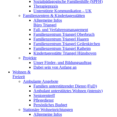
Sozialpädagogische Familienhilfe (SPFH)
Therapiepraxis
Unterstützte Kommunikation – UK
Familienzentren & Kindertagesstätten
Allgemeine Infos
Büro Triangel
Fall- und Verfahrensmanagement
Familienzentrum Triangel Oberbruch
Familienzentrum Triangel Haaren
Familienzentrum Triangel Geilenkirchen
Familienzentrum Triangel Ratheim
Kindertagesstätte Triangel Hünshoven
Projekte
Unser Förder- und Bildungsauftrag
Dabei sein von Anfang an
Wohnen &
Freizeit
Ambulante Angebote
Familien unterstützender Dienst (FuD)
Ambulant unterstütztes Wohnen (intensiv)
Seniorentreff
Pflegedienst
Persönliches Budget
Stationäre Wohneinrichtungen
Allgemeine Infos