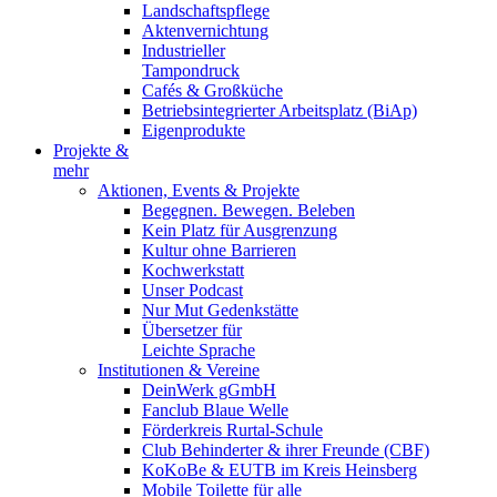
Landschaftspflege
Aktenvernichtung
Industrieller
Tampondruck
Cafés & Großküche
Betriebsintegrierter Arbeitsplatz (BiAp)
Eigenprodukte
Projekte &
mehr
Aktionen, Events & Projekte
Begegnen. Bewegen. Beleben
Kein Platz für Ausgrenzung
Kultur ohne Barrieren
Kochwerkstatt
Unser Podcast
Nur Mut Gedenkstätte
Übersetzer für
Leichte Sprache
Institutionen & Vereine
DeinWerk gGmbH
Fanclub Blaue Welle
Förderkreis Rurtal-Schule
Club Behinderter & ihrer Freunde (CBF)
KoKoBe & EUTB im Kreis Heinsberg
Mobile Toilette für alle