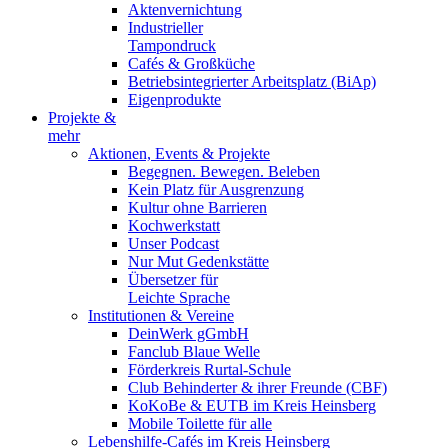
Aktenvernichtung
Industrieller
Tampondruck
Cafés & Großküche
Betriebsintegrierter Arbeitsplatz (BiAp)
Eigenprodukte
Projekte &
mehr
Aktionen, Events & Projekte
Begegnen. Bewegen. Beleben
Kein Platz für Ausgrenzung
Kultur ohne Barrieren
Kochwerkstatt
Unser Podcast
Nur Mut Gedenkstätte
Übersetzer für
Leichte Sprache
Institutionen & Vereine
DeinWerk gGmbH
Fanclub Blaue Welle
Förderkreis Rurtal-Schule
Club Behinderter & ihrer Freunde (CBF)
KoKoBe & EUTB im Kreis Heinsberg
Mobile Toilette für alle
Lebenshilfe-Cafés im Kreis Heinsberg