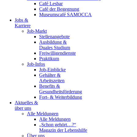
Café Lesbar
Café der Begegnung
Museumscafé SAMOCCA
Jobs &
Karriere
Job-Markt
Stellenangebote
Ausbildung &
Duales Studium
Freiwilligendienste
Praktikum
Job-Infos
Job-Einblicke
Gehälter &
Arbeitszeiten
Benefits &
Gesundheitsförderung
Fort- & Weiterbildung
Aktuelles &
über uns
Alle Meldungen
Alle Meldungen
„Schon gehört…?“
Magazin der Lebenshilfe
Über uns