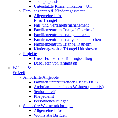
Therapiepraxis
Unterstützte Kommunikation – UK
Familienzentren & Kindertagesstätten
Allgemeine Infos
Büro Triangel
Fall- und Verfahrensmanagement
Familienzentrum Triangel Oberbruch
Familienzentrum Triangel Haaren
Familienzentrum Triangel Geilenkirchen
Familienzentrum Triangel Ratheim
Kindertagesstätte Triangel Hünshoven
Projekte
Unser Förder- und Bildungsauftrag
Dabei sein von Anfang an
Wohnen &
Freizeit
Ambulante Angebote
Familien unterstützender Dienst (FuD)
Ambulant unterstütztes Wohnen (intensiv)
Seniorentreff
Pflegedienst
Persönliches Budget
Stationäre Wohneinrichtungen
Allgemeine Infos
Wohnstätte Birgden