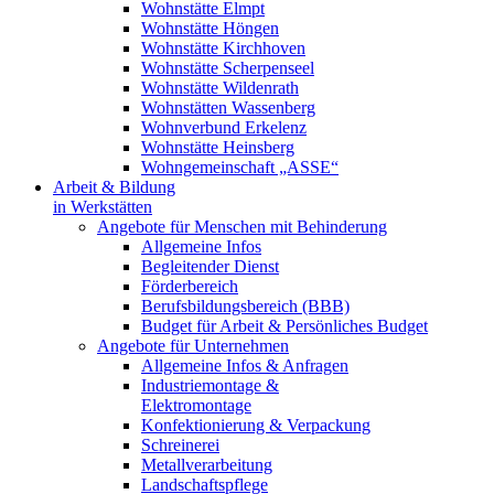
Wohnstätte Elmpt
Wohnstätte Höngen
Wohnstätte Kirchhoven
Wohnstätte Scherpenseel
Wohnstätte Wildenrath
Wohnstätten Wassenberg
Wohnverbund Erkelenz
Wohnstätte Heinsberg
Wohngemeinschaft „ASSE“
Arbeit & Bildung
in Werkstätten
Angebote für Menschen mit Behinderung
Allgemeine Infos
Begleitender Dienst
Förderbereich
Berufsbildungsbereich (BBB)
Budget für Arbeit & Persönliches Budget
Angebote für Unternehmen
Allgemeine Infos & Anfragen
Industriemontage &
Elektromontage
Konfektionierung & Verpackung
Schreinerei
Metallverarbeitung
Landschaftspflege