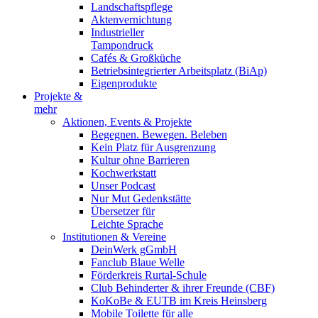
Landschaftspflege
Aktenvernichtung
Industrieller
Tampondruck
Cafés & Großküche
Betriebsintegrierter Arbeitsplatz (BiAp)
Eigenprodukte
Projekte &
mehr
Aktionen, Events & Projekte
Begegnen. Bewegen. Beleben
Kein Platz für Ausgrenzung
Kultur ohne Barrieren
Kochwerkstatt
Unser Podcast
Nur Mut Gedenkstätte
Übersetzer für
Leichte Sprache
Institutionen & Vereine
DeinWerk gGmbH
Fanclub Blaue Welle
Förderkreis Rurtal-Schule
Club Behinderter & ihrer Freunde (CBF)
KoKoBe & EUTB im Kreis Heinsberg
Mobile Toilette für alle