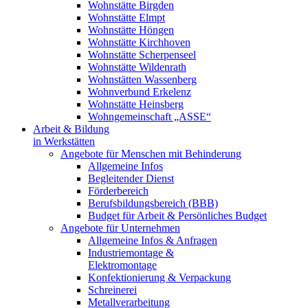
Wohnstätte Birgden
Wohnstätte Elmpt
Wohnstätte Höngen
Wohnstätte Kirchhoven
Wohnstätte Scherpenseel
Wohnstätte Wildenrath
Wohnstätten Wassenberg
Wohnverbund Erkelenz
Wohnstätte Heinsberg
Wohngemeinschaft „ASSE“
Arbeit & Bildung
in Werkstätten
Angebote für Menschen mit Behinderung
Allgemeine Infos
Begleitender Dienst
Förderbereich
Berufsbildungsbereich (BBB)
Budget für Arbeit & Persönliches Budget
Angebote für Unternehmen
Allgemeine Infos & Anfragen
Industriemontage &
Elektromontage
Konfektionierung & Verpackung
Schreinerei
Metallverarbeitung