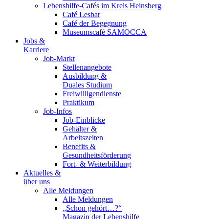
Lebenshilfe-Cafés im Kreis Heinsberg
Café Lesbar
Café der Begegnung
Museumscafé SAMOCCA
Jobs &
Karriere
Job-Markt
Stellenangebote
Ausbildung &
Duales Studium
Freiwilligendienste
Praktikum
Job-Infos
Job-Einblicke
Gehälter &
Arbeitszeiten
Benefits &
Gesundheitsförderung
Fort- & Weiterbildung
Aktuelles &
über uns
Alle Meldungen
Alle Meldungen
„Schon gehört…?“
Magazin der Lebenshilfe