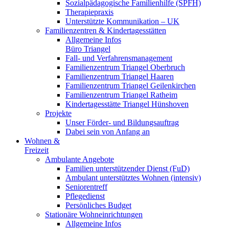
Sozialpädagogische Familienhilfe (SPFH)
Therapiepraxis
Unterstützte Kommunikation – UK
Familienzentren & Kindertagesstätten
Allgemeine Infos
Büro Triangel
Fall- und Verfahrensmanagement
Familienzentrum Triangel Oberbruch
Familienzentrum Triangel Haaren
Familienzentrum Triangel Geilenkirchen
Familienzentrum Triangel Ratheim
Kindertagesstätte Triangel Hünshoven
Projekte
Unser Förder- und Bildungsauftrag
Dabei sein von Anfang an
Wohnen &
Freizeit
Ambulante Angebote
Familien unterstützender Dienst (FuD)
Ambulant unterstütztes Wohnen (intensiv)
Seniorentreff
Pflegedienst
Persönliches Budget
Stationäre Wohneinrichtungen
Allgemeine Infos