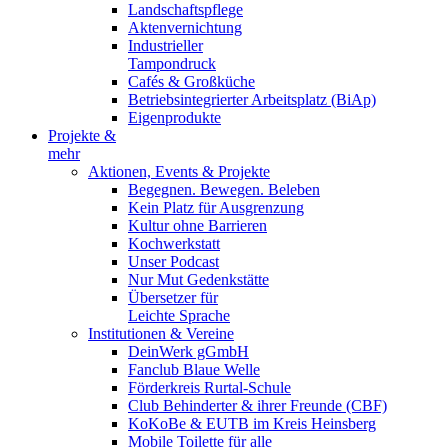
Landschaftspflege
Aktenvernichtung
Industrieller
Tampondruck
Cafés & Großküche
Betriebsintegrierter Arbeitsplatz (BiAp)
Eigenprodukte
Projekte &
mehr
Aktionen, Events & Projekte
Begegnen. Bewegen. Beleben
Kein Platz für Ausgrenzung
Kultur ohne Barrieren
Kochwerkstatt
Unser Podcast
Nur Mut Gedenkstätte
Übersetzer für
Leichte Sprache
Institutionen & Vereine
DeinWerk gGmbH
Fanclub Blaue Welle
Förderkreis Rurtal-Schule
Club Behinderter & ihrer Freunde (CBF)
KoKoBe & EUTB im Kreis Heinsberg
Mobile Toilette für alle