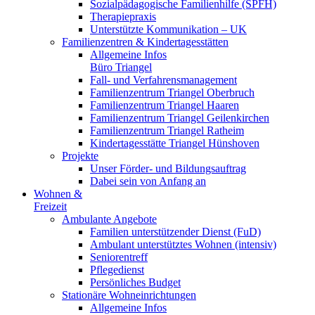
Sozialpädagogische Familienhilfe (SPFH)
Therapiepraxis
Unterstützte Kommunikation – UK
Familienzentren & Kindertagesstätten
Allgemeine Infos
Büro Triangel
Fall- und Verfahrensmanagement
Familienzentrum Triangel Oberbruch
Familienzentrum Triangel Haaren
Familienzentrum Triangel Geilenkirchen
Familienzentrum Triangel Ratheim
Kindertagesstätte Triangel Hünshoven
Projekte
Unser Förder- und Bildungsauftrag
Dabei sein von Anfang an
Wohnen &
Freizeit
Ambulante Angebote
Familien unterstützender Dienst (FuD)
Ambulant unterstütztes Wohnen (intensiv)
Seniorentreff
Pflegedienst
Persönliches Budget
Stationäre Wohneinrichtungen
Allgemeine Infos