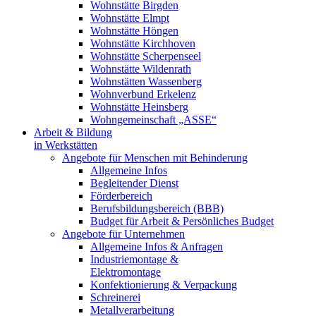
Wohnstätte Birgden
Wohnstätte Elmpt
Wohnstätte Höngen
Wohnstätte Kirchhoven
Wohnstätte Scherpenseel
Wohnstätte Wildenrath
Wohnstätten Wassenberg
Wohnverbund Erkelenz
Wohnstätte Heinsberg
Wohngemeinschaft „ASSE“
Arbeit & Bildung
in Werkstätten
Angebote für Menschen mit Behinderung
Allgemeine Infos
Begleitender Dienst
Förderbereich
Berufsbildungsbereich (BBB)
Budget für Arbeit & Persönliches Budget
Angebote für Unternehmen
Allgemeine Infos & Anfragen
Industriemontage &
Elektromontage
Konfektionierung & Verpackung
Schreinerei
Metallverarbeitung