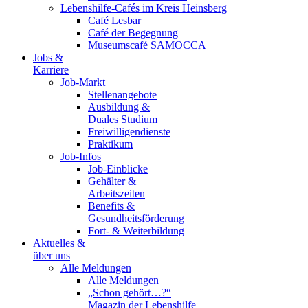
Lebenshilfe-Cafés im Kreis Heinsberg
Café Lesbar
Café der Begegnung
Museumscafé SAMOCCA
Jobs &
Karriere
Job-Markt
Stellenangebote
Ausbildung &
Duales Studium
Freiwilligendienste
Praktikum
Job-Infos
Job-Einblicke
Gehälter &
Arbeitszeiten
Benefits &
Gesundheitsförderung
Fort- & Weiterbildung
Aktuelles &
über uns
Alle Meldungen
Alle Meldungen
„Schon gehört…?“
Magazin der Lebenshilfe