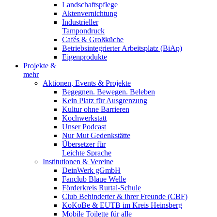
Landschaftspflege
Aktenvernichtung
Industrieller
Tampondruck
Cafés & Großküche
Betriebsintegrierter Arbeitsplatz (BiAp)
Eigenprodukte
Projekte &
mehr
Aktionen, Events & Projekte
Begegnen. Bewegen. Beleben
Kein Platz für Ausgrenzung
Kultur ohne Barrieren
Kochwerkstatt
Unser Podcast
Nur Mut Gedenkstätte
Übersetzer für
Leichte Sprache
Institutionen & Vereine
DeinWerk gGmbH
Fanclub Blaue Welle
Förderkreis Rurtal-Schule
Club Behinderter & ihrer Freunde (CBF)
KoKoBe & EUTB im Kreis Heinsberg
Mobile Toilette für alle