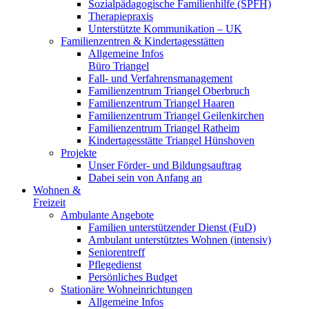
Sozialpädagogische Familienhilfe (SPFH)
Therapiepraxis
Unterstützte Kommunikation – UK
Familienzentren & Kindertagesstätten
Allgemeine Infos
Büro Triangel
Fall- und Verfahrensmanagement
Familienzentrum Triangel Oberbruch
Familienzentrum Triangel Haaren
Familienzentrum Triangel Geilenkirchen
Familienzentrum Triangel Ratheim
Kindertagesstätte Triangel Hünshoven
Projekte
Unser Förder- und Bildungsauftrag
Dabei sein von Anfang an
Wohnen &
Freizeit
Ambulante Angebote
Familien unterstützender Dienst (FuD)
Ambulant unterstütztes Wohnen (intensiv)
Seniorentreff
Pflegedienst
Persönliches Budget
Stationäre Wohneinrichtungen
Allgemeine Infos