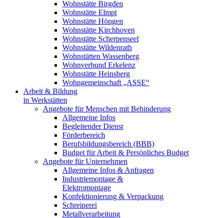
Wohnstätte Birgden
Wohnstätte Elmpt
Wohnstätte Höngen
Wohnstätte Kirchhoven
Wohnstätte Scherpenseel
Wohnstätte Wildenrath
Wohnstätten Wassenberg
Wohnverbund Erkelenz
Wohnstätte Heinsberg
Wohngemeinschaft „ASSE“
Arbeit & Bildung
in Werkstätten
Angebote für Menschen mit Behinderung
Allgemeine Infos
Begleitender Dienst
Förderbereich
Berufsbildungsbereich (BBB)
Budget für Arbeit & Persönliches Budget
Angebote für Unternehmen
Allgemeine Infos & Anfragen
Industriemontage &
Elektromontage
Konfektionierung & Verpackung
Schreinerei
Metallverarbeitung