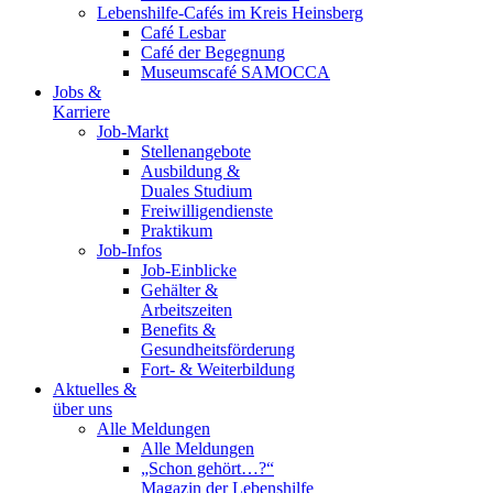
Lebenshilfe-Cafés im Kreis Heinsberg
Café Lesbar
Café der Begegnung
Museumscafé SAMOCCA
Jobs &
Karriere
Job-Markt
Stellenangebote
Ausbildung &
Duales Studium
Freiwilligendienste
Praktikum
Job-Infos
Job-Einblicke
Gehälter &
Arbeitszeiten
Benefits &
Gesundheitsförderung
Fort- & Weiterbildung
Aktuelles &
über uns
Alle Meldungen
Alle Meldungen
„Schon gehört…?“
Magazin der Lebenshilfe