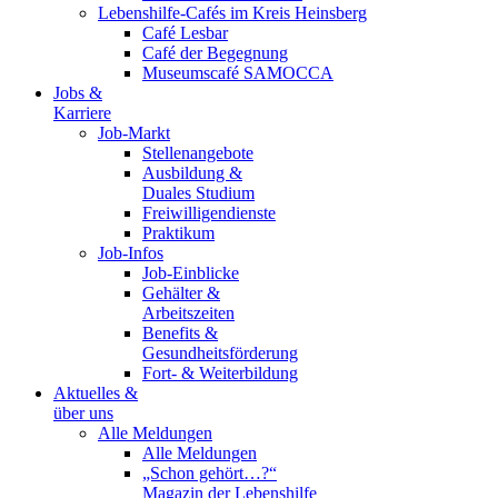
Lebenshilfe-Cafés im Kreis Heinsberg
Café Lesbar
Café der Begegnung
Museumscafé SAMOCCA
Jobs &
Karriere
Job-Markt
Stellenangebote
Ausbildung &
Duales Studium
Freiwilligendienste
Praktikum
Job-Infos
Job-Einblicke
Gehälter &
Arbeitszeiten
Benefits &
Gesundheitsförderung
Fort- & Weiterbildung
Aktuelles &
über uns
Alle Meldungen
Alle Meldungen
„Schon gehört…?“
Magazin der Lebenshilfe