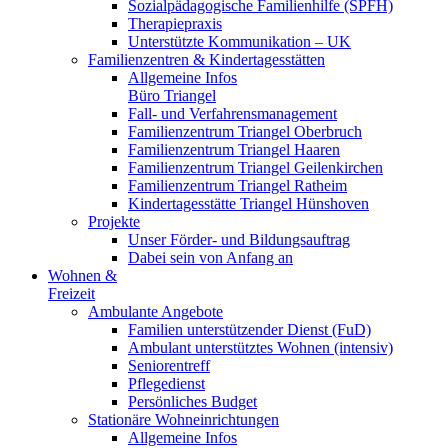
Sozialpädagogische Familienhilfe (SPFH)
Therapiepraxis
Unterstützte Kommunikation – UK
Familienzentren & Kindertagesstätten
Allgemeine Infos
Büro Triangel
Fall- und Verfahrensmanagement
Familienzentrum Triangel Oberbruch
Familienzentrum Triangel Haaren
Familienzentrum Triangel Geilenkirchen
Familienzentrum Triangel Ratheim
Kindertagesstätte Triangel Hünshoven
Projekte
Unser Förder- und Bildungsauftrag
Dabei sein von Anfang an
Wohnen &
Freizeit
Ambulante Angebote
Familien unterstützender Dienst (FuD)
Ambulant unterstütztes Wohnen (intensiv)
Seniorentreff
Pflegedienst
Persönliches Budget
Stationäre Wohneinrichtungen
Allgemeine Infos