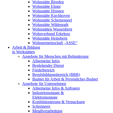
Wohnstätte Birgden
Wohnstätte Elmpt
Wohnstätte Höngen
Wohnstätte Kirchhoven
Wohnstätte Scherpenseel
Wohnstätte Wildenrath
Wohnstätten Wassenberg
Wohnverbund Erkelenz
Wohnstätte Heinsberg
Wohngemeinschaft „ASSE“
Arbeit & Bildung
in Werkstätten
Angebote für Menschen mit Behinderung
Allgemeine Infos
Begleitender Dienst
Förderbereich
Berufsbildungsbereich (BBB)
Budget für Arbeit & Persönliches Budget
Angebote für Unternehmen
Allgemeine Infos & Anfragen
Industriemontage &
Elektromontage
Konfektionierung & Verpackung
Schreinerei
Metallverarbeitung