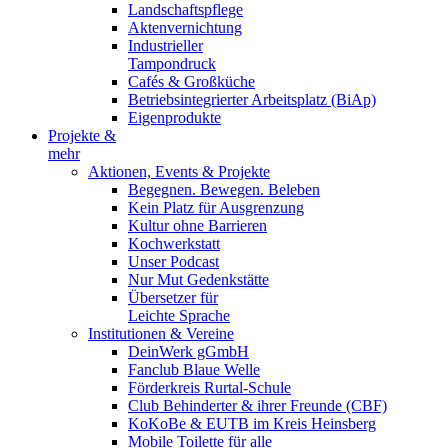
Landschaftspflege
Aktenvernichtung
Industrieller
Tampondruck
Cafés & Großküche
Betriebsintegrierter Arbeitsplatz (BiAp)
Eigenprodukte
Projekte &
mehr
Aktionen, Events & Projekte
Begegnen. Bewegen. Beleben
Kein Platz für Ausgrenzung
Kultur ohne Barrieren
Kochwerkstatt
Unser Podcast
Nur Mut Gedenkstätte
Übersetzer für
Leichte Sprache
Institutionen & Vereine
DeinWerk gGmbH
Fanclub Blaue Welle
Förderkreis Rurtal-Schule
Club Behinderter & ihrer Freunde (CBF)
KoKoBe & EUTB im Kreis Heinsberg
Mobile Toilette für alle