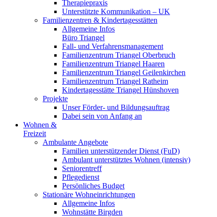
Therapiepraxis
Unterstützte Kommunikation – UK
Familienzentren & Kindertagesstätten
Allgemeine Infos
Büro Triangel
Fall- und Verfahrensmanagement
Familienzentrum Triangel Oberbruch
Familienzentrum Triangel Haaren
Familienzentrum Triangel Geilenkirchen
Familienzentrum Triangel Ratheim
Kindertagesstätte Triangel Hünshoven
Projekte
Unser Förder- und Bildungsauftrag
Dabei sein von Anfang an
Wohnen &
Freizeit
Ambulante Angebote
Familien unterstützender Dienst (FuD)
Ambulant unterstütztes Wohnen (intensiv)
Seniorentreff
Pflegedienst
Persönliches Budget
Stationäre Wohneinrichtungen
Allgemeine Infos
Wohnstätte Birgden