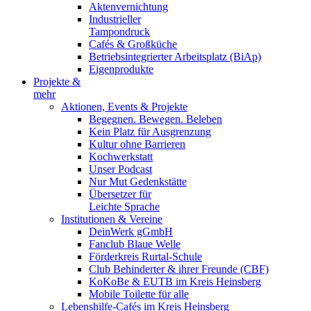
Aktenvernichtung
Industrieller
Tampondruck
Cafés & Großküche
Betriebsintegrierter Arbeitsplatz (BiAp)
Eigenprodukte
Projekte &
mehr
Aktionen, Events & Projekte
Begegnen. Bewegen. Beleben
Kein Platz für Ausgrenzung
Kultur ohne Barrieren
Kochwerkstatt
Unser Podcast
Nur Mut Gedenkstätte
Übersetzer für
Leichte Sprache
Institutionen & Vereine
DeinWerk gGmbH
Fanclub Blaue Welle
Förderkreis Rurtal-Schule
Club Behinderter & ihrer Freunde (CBF)
KoKoBe & EUTB im Kreis Heinsberg
Mobile Toilette für alle
Lebenshilfe-Cafés im Kreis Heinsberg