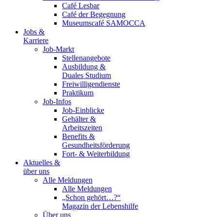
Café Lesbar
Café der Begegnung
Museumscafé SAMOCCA
Jobs &
Karriere
Job-Markt
Stellenangebote
Ausbildung &
Duales Studium
Freiwilligendienste
Praktikum
Job-Infos
Job-Einblicke
Gehälter &
Arbeitszeiten
Benefits &
Gesundheitsförderung
Fort- & Weiterbildung
Aktuelles &
über uns
Alle Meldungen
Alle Meldungen
„Schon gehört…?“
Magazin der Lebenshilfe
Über uns