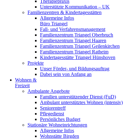
Therapiepraxis
Unterstützte Kommunikation – UK
Familienzentren & Kindertagesstätten
Allgemeine Infos
Büro Triangel
Fall- und Verfahrensmanagement
Familienzentrum Triangel Oberbruch
Familienzentrum Triangel Haaren
Familienzentrum Triangel Geilenkirchen
Familienzentrum Triangel Ratheim
Kindertagesstätte Triangel Hünshoven
Projekte
Unser Förder- und Bildungsauftrag
Dabei sein von Anfang an
Wohnen &
Freizeit
Ambulante Angebote
Familien unterstützender Dienst (FuD)
Ambulant unterstütztes Wohnen (intensiv)
Seniorentreff
Pflegedienst
Persönliches Budget
Stationäre Wohneinrichtungen
Allgemeine Infos
Wohnstätte Birgden