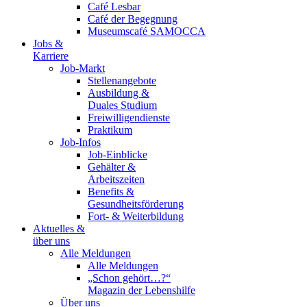
Café Lesbar
Café der Begegnung
Museumscafé SAMOCCA
Jobs &
Karriere
Job-Markt
Stellenangebote
Ausbildung &
Duales Studium
Freiwilligendienste
Praktikum
Job-Infos
Job-Einblicke
Gehälter &
Arbeitszeiten
Benefits &
Gesundheitsförderung
Fort- & Weiterbildung
Aktuelles &
über uns
Alle Meldungen
Alle Meldungen
„Schon gehört…?“
Magazin der Lebenshilfe
Über uns