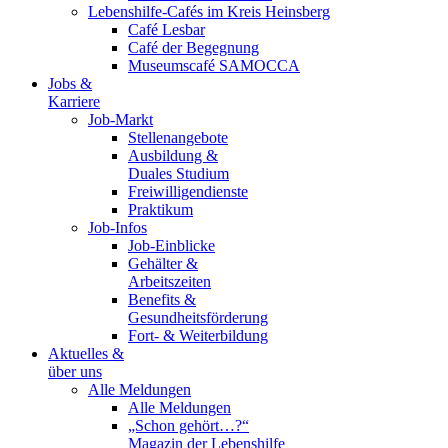
Lebenshilfe-Cafés im Kreis Heinsberg
Café Lesbar
Café der Begegnung
Museumscafé SAMOCCA
Jobs &
Karriere
Job-Markt
Stellenangebote
Ausbildung &
Duales Studium
Freiwilligendienste
Praktikum
Job-Infos
Job-Einblicke
Gehälter &
Arbeitszeiten
Benefits &
Gesundheitsförderung
Fort- & Weiterbildung
Aktuelles &
über uns
Alle Meldungen
Alle Meldungen
„Schon gehört…?“
Magazin der Lebenshilfe