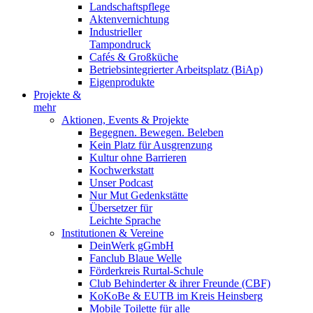
Landschaftspflege
Aktenvernichtung
Industrieller
Tampondruck
Cafés & Großküche
Betriebsintegrierter Arbeitsplatz (BiAp)
Eigenprodukte
Projekte &
mehr
Aktionen, Events & Projekte
Begegnen. Bewegen. Beleben
Kein Platz für Ausgrenzung
Kultur ohne Barrieren
Kochwerkstatt
Unser Podcast
Nur Mut Gedenkstätte
Übersetzer für
Leichte Sprache
Institutionen & Vereine
DeinWerk gGmbH
Fanclub Blaue Welle
Förderkreis Rurtal-Schule
Club Behinderter & ihrer Freunde (CBF)
KoKoBe & EUTB im Kreis Heinsberg
Mobile Toilette für alle