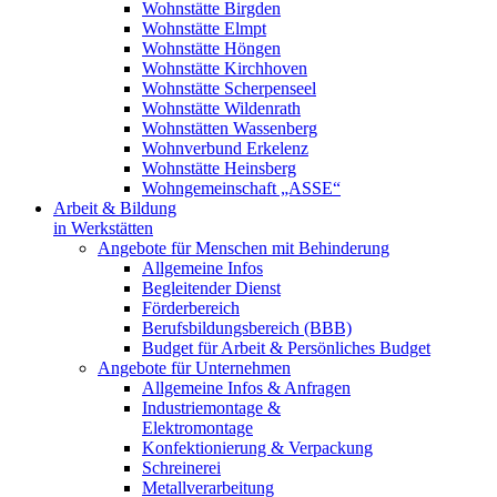
Wohnstätte Birgden
Wohnstätte Elmpt
Wohnstätte Höngen
Wohnstätte Kirchhoven
Wohnstätte Scherpenseel
Wohnstätte Wildenrath
Wohnstätten Wassenberg
Wohnverbund Erkelenz
Wohnstätte Heinsberg
Wohngemeinschaft „ASSE“
Arbeit & Bildung
in Werkstätten
Angebote für Menschen mit Behinderung
Allgemeine Infos
Begleitender Dienst
Förderbereich
Berufsbildungsbereich (BBB)
Budget für Arbeit & Persönliches Budget
Angebote für Unternehmen
Allgemeine Infos & Anfragen
Industriemontage &
Elektromontage
Konfektionierung & Verpackung
Schreinerei
Metallverarbeitung