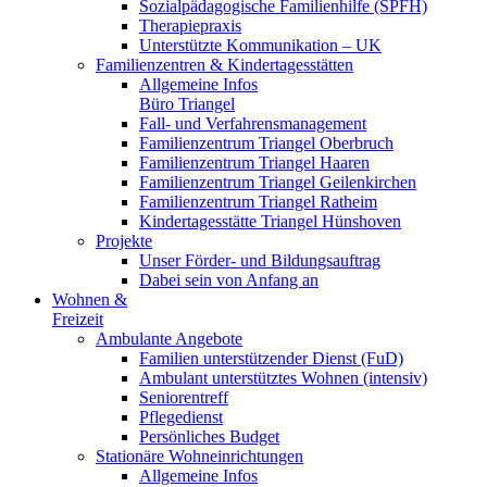
Sozialpädagogische Familienhilfe (SPFH)
Therapiepraxis
Unterstützte Kommunikation – UK
Familienzentren & Kindertagesstätten
Allgemeine Infos
Büro Triangel
Fall- und Verfahrensmanagement
Familienzentrum Triangel Oberbruch
Familienzentrum Triangel Haaren
Familienzentrum Triangel Geilenkirchen
Familienzentrum Triangel Ratheim
Kindertagesstätte Triangel Hünshoven
Projekte
Unser Förder- und Bildungsauftrag
Dabei sein von Anfang an
Wohnen &
Freizeit
Ambulante Angebote
Familien unterstützender Dienst (FuD)
Ambulant unterstütztes Wohnen (intensiv)
Seniorentreff
Pflegedienst
Persönliches Budget
Stationäre Wohneinrichtungen
Allgemeine Infos