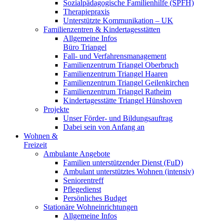
Sozialpädagogische Familienhilfe (SPFH)
Therapiepraxis
Unterstützte Kommunikation – UK
Familienzentren & Kindertagesstätten
Allgemeine Infos
Büro Triangel
Fall- und Verfahrensmanagement
Familienzentrum Triangel Oberbruch
Familienzentrum Triangel Haaren
Familienzentrum Triangel Geilenkirchen
Familienzentrum Triangel Ratheim
Kindertagesstätte Triangel Hünshoven
Projekte
Unser Förder- und Bildungsauftrag
Dabei sein von Anfang an
Wohnen &
Freizeit
Ambulante Angebote
Familien unterstützender Dienst (FuD)
Ambulant unterstütztes Wohnen (intensiv)
Seniorentreff
Pflegedienst
Persönliches Budget
Stationäre Wohneinrichtungen
Allgemeine Infos