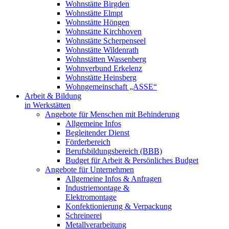
Wohnstätte Birgden
Wohnstätte Elmpt
Wohnstätte Höngen
Wohnstätte Kirchhoven
Wohnstätte Scherpenseel
Wohnstätte Wildenrath
Wohnstätten Wassenberg
Wohnverbund Erkelenz
Wohnstätte Heinsberg
Wohngemeinschaft „ASSE“
Arbeit & Bildung
in Werkstätten
Angebote für Menschen mit Behinderung
Allgemeine Infos
Begleitender Dienst
Förderbereich
Berufsbildungsbereich (BBB)
Budget für Arbeit & Persönliches Budget
Angebote für Unternehmen
Allgemeine Infos & Anfragen
Industriemontage &
Elektromontage
Konfektionierung & Verpackung
Schreinerei
Metallverarbeitung