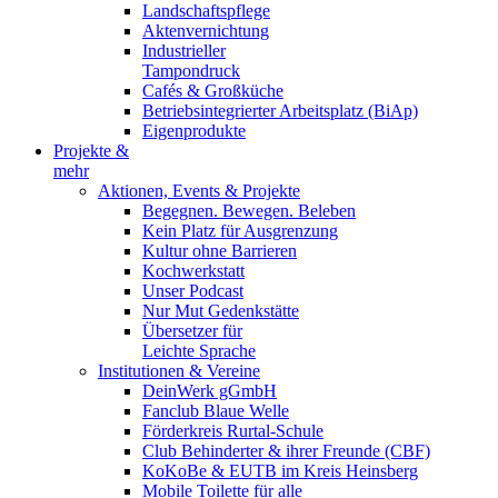
Landschaftspflege
Aktenvernichtung
Industrieller
Tampondruck
Cafés & Großküche
Betriebsintegrierter Arbeitsplatz (BiAp)
Eigenprodukte
Projekte &
mehr
Aktionen, Events & Projekte
Begegnen. Bewegen. Beleben
Kein Platz für Ausgrenzung
Kultur ohne Barrieren
Kochwerkstatt
Unser Podcast
Nur Mut Gedenkstätte
Übersetzer für
Leichte Sprache
Institutionen & Vereine
DeinWerk gGmbH
Fanclub Blaue Welle
Förderkreis Rurtal-Schule
Club Behinderter & ihrer Freunde (CBF)
KoKoBe & EUTB im Kreis Heinsberg
Mobile Toilette für alle