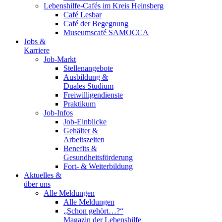
Lebenshilfe-Cafés im Kreis Heinsberg
Café Lesbar
Café der Begegnung
Museumscafé SAMOCCA
Jobs &
Karriere
Job-Markt
Stellenangebote
Ausbildung &
Duales Studium
Freiwilligendienste
Praktikum
Job-Infos
Job-Einblicke
Gehälter &
Arbeitszeiten
Benefits &
Gesundheitsförderung
Fort- & Weiterbildung
Aktuelles &
über uns
Alle Meldungen
Alle Meldungen
„Schon gehört…?“
Magazin der Lebenshilfe