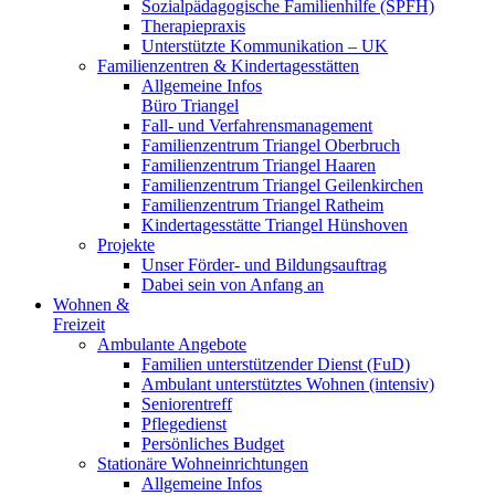
Sozialpädagogische Familienhilfe (SPFH)
Therapiepraxis
Unterstützte Kommunikation – UK
Familienzentren & Kindertagesstätten
Allgemeine Infos
Büro Triangel
Fall- und Verfahrensmanagement
Familienzentrum Triangel Oberbruch
Familienzentrum Triangel Haaren
Familienzentrum Triangel Geilenkirchen
Familienzentrum Triangel Ratheim
Kindertagesstätte Triangel Hünshoven
Projekte
Unser Förder- und Bildungsauftrag
Dabei sein von Anfang an
Wohnen &
Freizeit
Ambulante Angebote
Familien unterstützender Dienst (FuD)
Ambulant unterstütztes Wohnen (intensiv)
Seniorentreff
Pflegedienst
Persönliches Budget
Stationäre Wohneinrichtungen
Allgemeine Infos