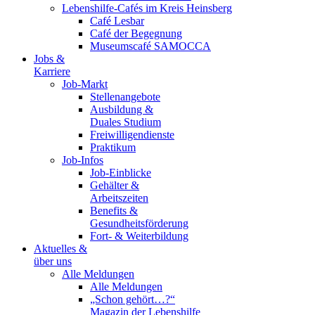
Lebenshilfe-Cafés im Kreis Heinsberg
Café Lesbar
Café der Begegnung
Museumscafé SAMOCCA
Jobs &
Karriere
Job-Markt
Stellenangebote
Ausbildung &
Duales Studium
Freiwilligendienste
Praktikum
Job-Infos
Job-Einblicke
Gehälter &
Arbeitszeiten
Benefits &
Gesundheitsförderung
Fort- & Weiterbildung
Aktuelles &
über uns
Alle Meldungen
Alle Meldungen
„Schon gehört…?“
Magazin der Lebenshilfe