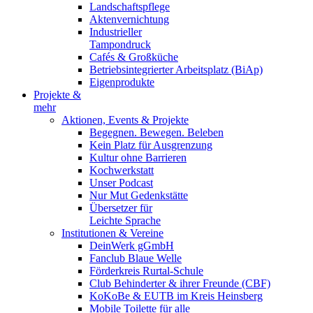
Landschaftspflege
Aktenvernichtung
Industrieller
Tampondruck
Cafés & Großküche
Betriebsintegrierter Arbeitsplatz (BiAp)
Eigenprodukte
Projekte &
mehr
Aktionen, Events & Projekte
Begegnen. Bewegen. Beleben
Kein Platz für Ausgrenzung
Kultur ohne Barrieren
Kochwerkstatt
Unser Podcast
Nur Mut Gedenkstätte
Übersetzer für
Leichte Sprache
Institutionen & Vereine
DeinWerk gGmbH
Fanclub Blaue Welle
Förderkreis Rurtal-Schule
Club Behinderter & ihrer Freunde (CBF)
KoKoBe & EUTB im Kreis Heinsberg
Mobile Toilette für alle