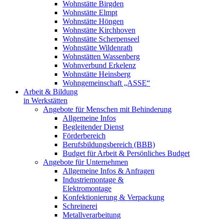
Wohnstätte Birgden
Wohnstätte Elmpt
Wohnstätte Höngen
Wohnstätte Kirchhoven
Wohnstätte Scherpenseel
Wohnstätte Wildenrath
Wohnstätten Wassenberg
Wohnverbund Erkelenz
Wohnstätte Heinsberg
Wohngemeinschaft „ASSE“
Arbeit & Bildung
in Werkstätten
Angebote für Menschen mit Behinderung
Allgemeine Infos
Begleitender Dienst
Förderbereich
Berufsbildungsbereich (BBB)
Budget für Arbeit & Persönliches Budget
Angebote für Unternehmen
Allgemeine Infos & Anfragen
Industriemontage &
Elektromontage
Konfektionierung & Verpackung
Schreinerei
Metallverarbeitung