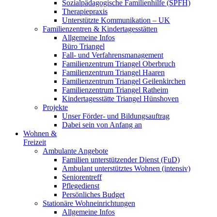
Sozialpädagogische Familienhilfe (SPFH)
Therapiepraxis
Unterstützte Kommunikation – UK
Familienzentren & Kindertagesstätten
Allgemeine Infos
Büro Triangel
Fall- und Verfahrensmanagement
Familienzentrum Triangel Oberbruch
Familienzentrum Triangel Haaren
Familienzentrum Triangel Geilenkirchen
Familienzentrum Triangel Ratheim
Kindertagesstätte Triangel Hünshoven
Projekte
Unser Förder- und Bildungsauftrag
Dabei sein von Anfang an
Wohnen &
Freizeit
Ambulante Angebote
Familien unterstützender Dienst (FuD)
Ambulant unterstütztes Wohnen (intensiv)
Seniorentreff
Pflegedienst
Persönliches Budget
Stationäre Wohneinrichtungen
Allgemeine Infos