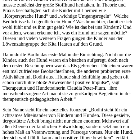
musste zunächst der große Stoffhund herhalten. In Theorie und
Praxis beschäftigten sich die Kinder mit Themen wie
„Körpersprache Hund“ und „wichtige Umgangsregeln“. Welche
Bedürfnisse hat eigentlich ein Hund? Was braucht er, damit er sich
wohl fühlt und es ihm gut geht? Wie ist das bei uns Kindern? Und
vor allem, woran erkenne ich, was ein Hund mir sagen möchte?
Diesen und vielen weiteren Fragen gingen die Kinder aus der
Löwenzahngruppe der Kita Haaren auf den Grund.
Dann durfte Bodhi das erste Mal in die Einrichtung. Nicht nur die
Kinder, auch der Hund waren ein bisschen aufgeregt, doch nach
dem ersten Beschnuppern war das Eis gebrochen. Die einen waren
erst mal zufriedene BeobachterInnen, die anderen probierten erste
Aktivitäten mit Bodhi aus. „Hunde sind feinfühlig und geben oft
schon durch ihre bloße Anwesenheit positive Impulse“, sagt
Therapeutin und Hundetrainerin Claudia Peter-Plum, „ihre
menschenbezogene Art macht sie zu großartigen Begleitern in der
therapeutisch-pädagogischen Arbeit.“
Sein Name steht für ein spezielles Konzept: „Bodhi steht für ein
achtsames Miteinander von Kindern und Hunden. Diese gezielte,
tiergestützte Arbeit bringt nicht nur einen enormen Mehrwert auf
allen Ebenen der kindlichen Entwicklung, sondern setzt auch ein
hohes Maß an Verantwortung und Fürsorge voraus. Nur ein Hund,
der sich wohl fühlt, kann auch positive Dinge bewirken“, erklärt