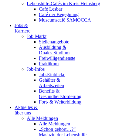
Lebenshilfe-Cafés im Kreis Heinsberg
Café Lesbar
Café der Begegnung
Museumscafé SAMOCCA
Jobs &
Karriere
Job-Markt
Stellenangebote
Ausbildung &
Duales Studium
Freiwilligendienste
Praktikum
Job-Infos
Job-Einblicke
Gehälter &
Arbeitszeiten
Benefits &
Gesundheitsförderung
Fort- & Weiterbildung
Aktuelles &
über uns
Alle Meldungen
Alle Meldungen
„Schon gehört…?“
Magazin der Lebenshilfe