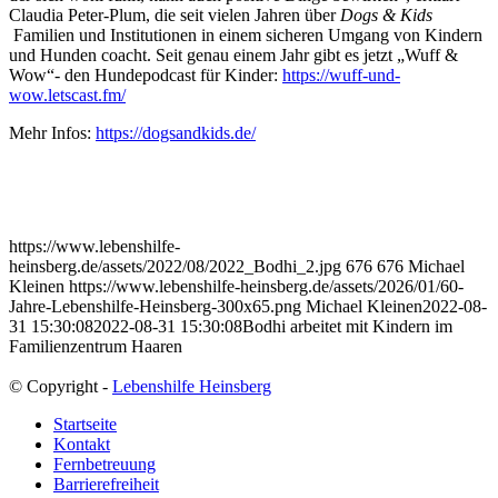
Claudia Peter-Plum, die seit vielen Jahren über
Dogs & Kids
Familien und Institutionen in einem sicheren Umgang von Kindern
und Hunden coacht. Seit genau einem Jahr gibt es jetzt „Wuff &
Wow“- den Hundepodcast für Kinder:
https://wuff-und-
wow.letscast.fm/
Mehr Infos:
https://dogsandkids.de/
https://www.lebenshilfe-
heinsberg.de/assets/2022/08/2022_Bodhi_2.jpg
676
676
Michael
Kleinen
https://www.lebenshilfe-heinsberg.de/assets/2026/01/60-
Jahre-Lebenshilfe-Heinsberg-300x65.png
Michael Kleinen
2022-08-
31 15:30:08
2022-08-31 15:30:08
Bodhi arbeitet mit Kindern im
Familienzentrum Haaren
© Copyright -
Lebenshilfe Heinsberg
Startseite
Kontakt
Fernbetreuung
Barrierefreiheit