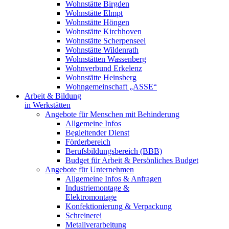
Wohnstätte Birgden
Wohnstätte Elmpt
Wohnstätte Höngen
Wohnstätte Kirchhoven
Wohnstätte Scherpenseel
Wohnstätte Wildenrath
Wohnstätten Wassenberg
Wohnverbund Erkelenz
Wohnstätte Heinsberg
Wohngemeinschaft „ASSE“
Arbeit & Bildung
in Werkstätten
Angebote für Menschen mit Behinderung
Allgemeine Infos
Begleitender Dienst
Förderbereich
Berufsbildungsbereich (BBB)
Budget für Arbeit & Persönliches Budget
Angebote für Unternehmen
Allgemeine Infos & Anfragen
Industriemontage &
Elektromontage
Konfektionierung & Verpackung
Schreinerei
Metallverarbeitung