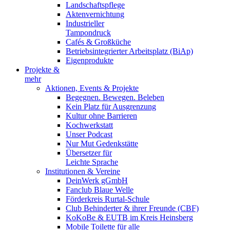
Landschaftspflege
Aktenvernichtung
Industrieller
Tampondruck
Cafés & Großküche
Betriebsintegrierter Arbeitsplatz (BiAp)
Eigenprodukte
Projekte &
mehr
Aktionen, Events & Projekte
Begegnen. Bewegen. Beleben
Kein Platz für Ausgrenzung
Kultur ohne Barrieren
Kochwerkstatt
Unser Podcast
Nur Mut Gedenkstätte
Übersetzer für
Leichte Sprache
Institutionen & Vereine
DeinWerk gGmbH
Fanclub Blaue Welle
Förderkreis Rurtal-Schule
Club Behinderter & ihrer Freunde (CBF)
KoKoBe & EUTB im Kreis Heinsberg
Mobile Toilette für alle