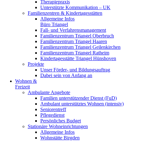
Therapiepraxis
Unterstützte Kommunikation – UK
Familienzentren & Kindertagesstätten
Allgemeine Infos
Büro Triangel
Fall- und Verfahrensmanagement
Familienzentrum Triangel Oberbruch
Familienzentrum Triangel Haaren
Familienzentrum Triangel Geilenkirchen
Familienzentrum Triangel Ratheim
Kindertagesstätte Triangel Hünshoven
Projekte
Unser Förder- und Bildungsauftrag
Dabei sein von Anfang an
Wohnen &
Freizeit
Ambulante Angebote
Familien unterstützender Dienst (FuD)
Ambulant unterstütztes Wohnen (intensiv)
Seniorentreff
Pflegedienst
Persönliches Budget
Stationäre Wohneinrichtungen
Allgemeine Infos
Wohnstätte Birgden