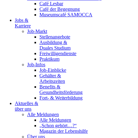
Café Lesbar
Café der Begegnung
Museumscafé SAMOCCA
Jobs &
Karriere
Job-Markt
Stellenangebote
Ausbildung &
Duales Studium
Freiwilligendienste
Praktikum
Job-Infos
Job-Einblicke
Gehälter &
Arbeitszeiten
Benefits &
Gesundheitsförderung
Fort- & Weiterbildung
Aktuelles &
über uns
Alle Meldungen
Alle Meldungen
„Schon gehört…?“
Magazin der Lebenshilfe
Über uns