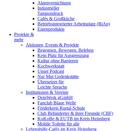
Aktenvernichtung
Industrieller
Tampondruck
Cafés & Großküche
Betriebsintegrierter Arbeitsplatz (BiAp)
Eigenprodukte
Projekte &
mehr
Aktionen, Events & Projekte
Begegnen. Bewegen. Beleben
Kein Platz für Ausgrenzung
Kultur ohne Barrieren
Kochwerkstatt
Unser Podcast
Nur Mut Gedenkstätte
Übersetzer für
Leichte Sprache
Institutionen & Vereine
DeinWerk gGmbH
Fanclub Blaue Welle
Förderkreis Rurtal-Schule
Club Behinderter & ihrer Freunde (CBF)
KoKoBe & EUTB im Kreis Heinsberg
Mobile Toilette für alle
Lebenshilfe-Cafés im Kreis Heinsberg