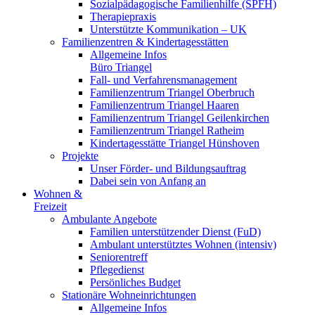
Sozialpädagogische Familienhilfe (SPFH)
Therapiepraxis
Unterstützte Kommunikation – UK
Familienzentren & Kindertagesstätten
Allgemeine Infos
Büro Triangel
Fall- und Verfahrensmanagement
Familienzentrum Triangel Oberbruch
Familienzentrum Triangel Haaren
Familienzentrum Triangel Geilenkirchen
Familienzentrum Triangel Ratheim
Kindertagesstätte Triangel Hünshoven
Projekte
Unser Förder- und Bildungsauftrag
Dabei sein von Anfang an
Wohnen &
Freizeit
Ambulante Angebote
Familien unterstützender Dienst (FuD)
Ambulant unterstütztes Wohnen (intensiv)
Seniorentreff
Pflegedienst
Persönliches Budget
Stationäre Wohneinrichtungen
Allgemeine Infos