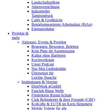
Landschaftspflege
Aktenvernichtung
Industrieller
Tampondruck
Cafés & Großküche
Betriebsintegrierter Arbeitsplatz (BiAp)
Eigenprodukte
Projekte &
mehr
Aktionen, Events & Projekte
Begegnen. Bewegen. Beleben
Kein Platz für Ausgrenzung
Kultur ohne Barrieren
Kochwerkstatt
Unser Podcast
Nur Mut Gedenkstätte
Übersetzer für
Leichte Sprache
Institutionen & Vereine
DeinWerk gGmbH
Fanclub Blaue Welle
Förderkreis Rurtal-Schule
Club Behinderter & ihrer Freunde (CBF)
KoKoBe & EUTB im Kreis Heinsberg
Mobile Toilette für alle