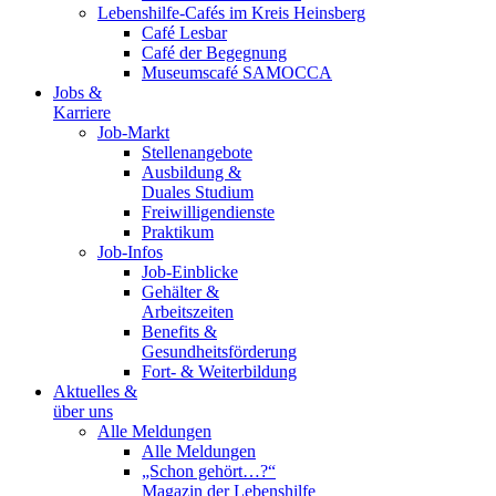
Lebenshilfe-Cafés im Kreis Heinsberg
Café Lesbar
Café der Begegnung
Museumscafé SAMOCCA
Jobs &
Karriere
Job-Markt
Stellenangebote
Ausbildung &
Duales Studium
Freiwilligendienste
Praktikum
Job-Infos
Job-Einblicke
Gehälter &
Arbeitszeiten
Benefits &
Gesundheitsförderung
Fort- & Weiterbildung
Aktuelles &
über uns
Alle Meldungen
Alle Meldungen
„Schon gehört…?“
Magazin der Lebenshilfe