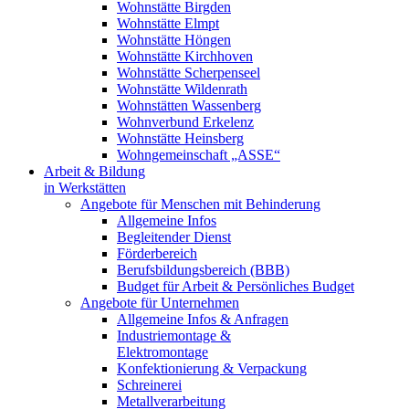
Wohnstätte Birgden
Wohnstätte Elmpt
Wohnstätte Höngen
Wohnstätte Kirchhoven
Wohnstätte Scherpenseel
Wohnstätte Wildenrath
Wohnstätten Wassenberg
Wohnverbund Erkelenz
Wohnstätte Heinsberg
Wohngemeinschaft „ASSE“
Arbeit & Bildung
in Werkstätten
Angebote für Menschen mit Behinderung
Allgemeine Infos
Begleitender Dienst
Förderbereich
Berufsbildungsbereich (BBB)
Budget für Arbeit & Persönliches Budget
Angebote für Unternehmen
Allgemeine Infos & Anfragen
Industriemontage &
Elektromontage
Konfektionierung & Verpackung
Schreinerei
Metallverarbeitung