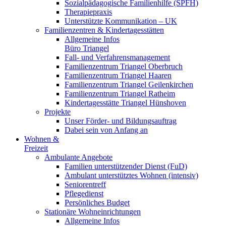
Sozialpädagogische Familienhilfe (SPFH)
Therapiepraxis
Unterstützte Kommunikation – UK
Familienzentren & Kindertagesstätten
Allgemeine Infos
Büro Triangel
Fall- und Verfahrensmanagement
Familienzentrum Triangel Oberbruch
Familienzentrum Triangel Haaren
Familienzentrum Triangel Geilenkirchen
Familienzentrum Triangel Ratheim
Kindertagesstätte Triangel Hünshoven
Projekte
Unser Förder- und Bildungsauftrag
Dabei sein von Anfang an
Wohnen &
Freizeit
Ambulante Angebote
Familien unterstützender Dienst (FuD)
Ambulant unterstütztes Wohnen (intensiv)
Seniorentreff
Pflegedienst
Persönliches Budget
Stationäre Wohneinrichtungen
Allgemeine Infos