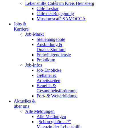
Lebenshilfe-Cafés im Kreis Heinsberg
Café Lesbar
Café der Begegnung
Museumscafé SAMOCCA
Jobs &
Karriere
Job-Markt
Stellenangebote
Ausbildung &
Duales Studium
Freiwilligendienste
Praktikum
Job-Infos
Job-Einblicke
Gehälter &
Arbeitszeiten
Benefits &
Gesundheitsförderung
Fort- & Weiterbildung
Aktuelles &
über uns
Alle Meldungen
Alle Meldungen
„Schon gehört…?“
Magazin der Lebenshilfe