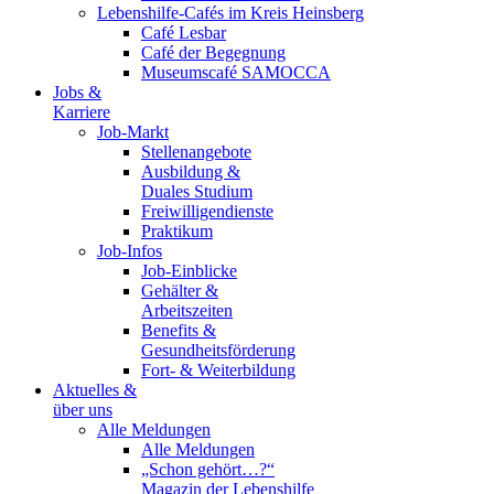
Lebenshilfe-Cafés im Kreis Heinsberg
Café Lesbar
Café der Begegnung
Museumscafé SAMOCCA
Jobs &
Karriere
Job-Markt
Stellenangebote
Ausbildung &
Duales Studium
Freiwilligendienste
Praktikum
Job-Infos
Job-Einblicke
Gehälter &
Arbeitszeiten
Benefits &
Gesundheitsförderung
Fort- & Weiterbildung
Aktuelles &
über uns
Alle Meldungen
Alle Meldungen
„Schon gehört…?“
Magazin der Lebenshilfe