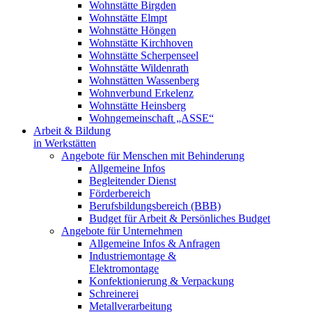
Wohnstätte Birgden
Wohnstätte Elmpt
Wohnstätte Höngen
Wohnstätte Kirchhoven
Wohnstätte Scherpenseel
Wohnstätte Wildenrath
Wohnstätten Wassenberg
Wohnverbund Erkelenz
Wohnstätte Heinsberg
Wohngemeinschaft „ASSE“
Arbeit & Bildung
in Werkstätten
Angebote für Menschen mit Behinderung
Allgemeine Infos
Begleitender Dienst
Förderbereich
Berufsbildungsbereich (BBB)
Budget für Arbeit & Persönliches Budget
Angebote für Unternehmen
Allgemeine Infos & Anfragen
Industriemontage &
Elektromontage
Konfektionierung & Verpackung
Schreinerei
Metallverarbeitung