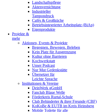
Landschaftspflege
Aktenvernichtung
Industrieller
Tampondruck
Cafés & Großküche
Betriebsintegrierter Arbeitsplatz (BiAp)
Eigenprodukte
Projekte &
mehr
Aktionen, Events & Projekte
Begegnen. Bewegen. Beleben
Kein Platz für Ausgrenzung
Kultur ohne Barrieren
Kochwerkstatt
Unser Podcast
Nur Mut Gedenkstätte
Übersetzer für
Leichte Sprache
Institutionen & Vereine
DeinWerk gGmbH
Fanclub Blaue Welle
Förderkreis Rurtal-Schule
Club Behinderter & ihrer Freunde (CBF)
KoKoBe & EUTB im Kreis Heinsberg
Mobile Toilette für alle