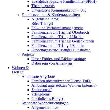
Sozialpädagogische Familienhilfe (SPFH)
Therapiepraxis
Unterstützte Kommunikation – UK
Familienzentren & Kindertagesstätten
Allgemeine Infos
Büro Triangel
Fall- und Verfahrensmanagement
Familienzentrum Triangel Oberbruch
Familienzentrum Triangel Haaren
Familienzentrum Triangel Geilenkirchen
Familienzentrum Triangel Ratheim
Kindertagesstätte Triangel Hünshoven
Projekte
Unser Förder- und Bildungsauftrag
Dabei sein von Anfang an
Wohnen &
Freizeit
Ambulante Angebote
Familien unterstützender Dienst (FuD)
Ambulant unterstütztes Wohnen (intensiv)
Seniorentreff
Pflegedienst
Persönliches Budget
Stationäre Wohneinrichtungen
Allgemeine Infos