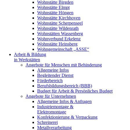
Wohnstätte Birgden
Wohnstätte Elmpt
Wohnstätte Höngen
Wohnstätte Kirchhoven
Wohnstätte Scherpenseel
Wohnstätte Wildenrath
Wohnstätten Wassenberg
Wohnverbund Erkelenz
Wohnstätte Heinsberg
Wohngemeinschaft „ASSE“
Arbeit & Bildung
in Werkstätten
Angebote für Menschen mit Behinderung
Allgemeine Infos
Begleitender Dienst
Förderbereich
Berufsbildungsbereich (BBB)
Budget für Arbeit & Persönliches Budget
Angebote für Unternehmen
Allgemeine Infos & Anfragen
Industriemontage &
Elektromontage
Konfektionierung & Verpackung
Schreinerei
Metallverarbeitung