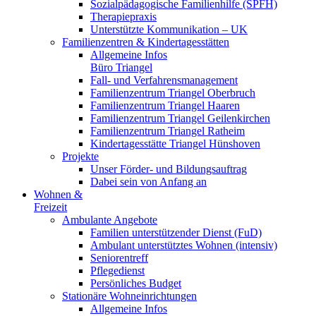
Sozialpädagogische Familienhilfe (SPFH)
Therapiepraxis
Unterstützte Kommunikation – UK
Familienzentren & Kindertagesstätten
Allgemeine Infos
Büro Triangel
Fall- und Verfahrensmanagement
Familienzentrum Triangel Oberbruch
Familienzentrum Triangel Haaren
Familienzentrum Triangel Geilenkirchen
Familienzentrum Triangel Ratheim
Kindertagesstätte Triangel Hünshoven
Projekte
Unser Förder- und Bildungsauftrag
Dabei sein von Anfang an
Wohnen &
Freizeit
Ambulante Angebote
Familien unterstützender Dienst (FuD)
Ambulant unterstütztes Wohnen (intensiv)
Seniorentreff
Pflegedienst
Persönliches Budget
Stationäre Wohneinrichtungen
Allgemeine Infos