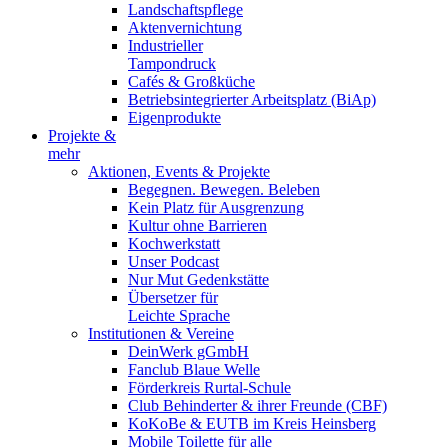
Landschaftspflege
Aktenvernichtung
Industrieller
Tampondruck
Cafés & Großküche
Betriebsintegrierter Arbeitsplatz (BiAp)
Eigenprodukte
Projekte &
mehr
Aktionen, Events & Projekte
Begegnen. Bewegen. Beleben
Kein Platz für Ausgrenzung
Kultur ohne Barrieren
Kochwerkstatt
Unser Podcast
Nur Mut Gedenkstätte
Übersetzer für
Leichte Sprache
Institutionen & Vereine
DeinWerk gGmbH
Fanclub Blaue Welle
Förderkreis Rurtal-Schule
Club Behinderter & ihrer Freunde (CBF)
KoKoBe & EUTB im Kreis Heinsberg
Mobile Toilette für alle