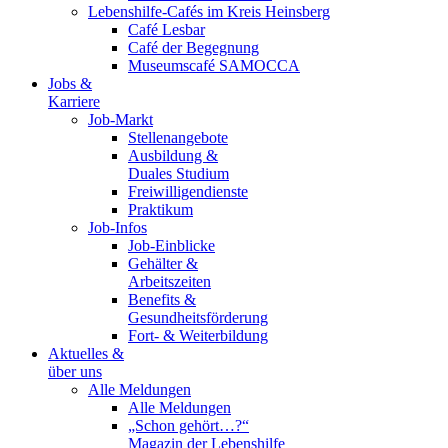
Lebenshilfe-Cafés im Kreis Heinsberg
Café Lesbar
Café der Begegnung
Museumscafé SAMOCCA
Jobs &
Karriere
Job-Markt
Stellenangebote
Ausbildung &
Duales Studium
Freiwilligendienste
Praktikum
Job-Infos
Job-Einblicke
Gehälter &
Arbeitszeiten
Benefits &
Gesundheitsförderung
Fort- & Weiterbildung
Aktuelles &
über uns
Alle Meldungen
Alle Meldungen
„Schon gehört…?“
Magazin der Lebenshilfe