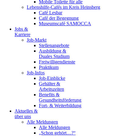
Mobile Toilette für alle
Lebenshilfe-Cafés im Kreis Heinsberg
Café Lesbar
Café der Begegnung
Museumscafé SAMOCCA
Jobs &
Karriere
Job-Markt
Stellenangebote
Ausbildung &
Duales Studium
Freiwilligendienste
Praktikum
Job-Infos
Job-Einblicke
Gehälter &
Arbeitszeiten
Benefits &
Gesundheitsförderung
Fort- & Weiterbildung
Aktuelles &
über uns
Alle Meldungen
Alle Meldungen
„Schon gehört…?“