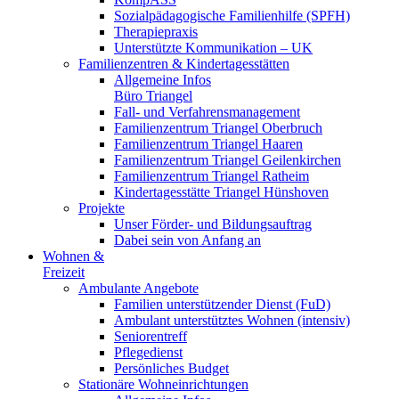
Sozialpädagogische Familienhilfe (SPFH)
Therapiepraxis
Unterstützte Kommunikation – UK
Familienzentren & Kindertagesstätten
Allgemeine Infos
Büro Triangel
Fall- und Verfahrensmanagement
Familienzentrum Triangel Oberbruch
Familienzentrum Triangel Haaren
Familienzentrum Triangel Geilenkirchen
Familienzentrum Triangel Ratheim
Kindertagesstätte Triangel Hünshoven
Projekte
Unser Förder- und Bildungsauftrag
Dabei sein von Anfang an
Wohnen &
Freizeit
Ambulante Angebote
Familien unterstützender Dienst (FuD)
Ambulant unterstütztes Wohnen (intensiv)
Seniorentreff
Pflegedienst
Persönliches Budget
Stationäre Wohneinrichtungen