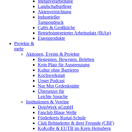
Metallverarbeitung
Landschaftspflege
Aktenvernichtung
Industrieller
Tampondruck
Cafés & Großküche
Betriebsintegrierter Arbeitsplatz (BiAp)
Eigenprodukte
Projekte &
mehr
Aktionen, Events & Projekte
Begegnen. Bewegen. Beleben
Kein Platz für Ausgrenzung
Kultur ohne Barrieren
Kochwerkstatt
Unser Podcast
Nur Mut Gedenkstätte
Übersetzer für
Leichte Sprache
Institutionen & Vereine
DeinWerk gGmbH
Fanclub Blaue Welle
Förderkreis Rurtal-Schule
Club Behinderter & ihrer Freunde (CBF)
KoKoBe & EUTB im Kreis Heinsberg