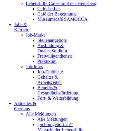
Lebenshilfe-Cafés im Kreis Heinsberg
Café Lesbar
Café der Begegnung
Museumscafé SAMOCCA
Jobs &
Karriere
Job-Markt
Stellenangebote
Ausbildung &
Duales Studium
Freiwilligendienste
Praktikum
Job-Infos
Job-Einblicke
Gehälter &
Arbeitszeiten
Benefits &
Gesundheitsförderung
Fort- & Weiterbildung
Aktuelles &
über uns
Alle Meldungen
Alle Meldungen
„Schon gehört…?“
Magazin der Lebenshilfe