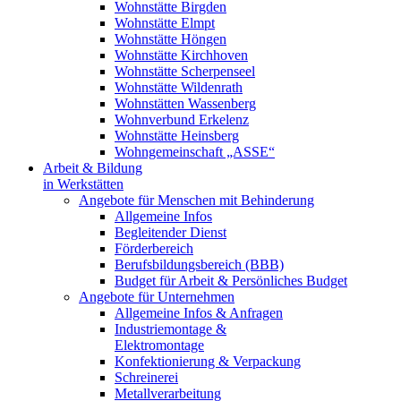
Wohnstätte Birgden
Wohnstätte Elmpt
Wohnstätte Höngen
Wohnstätte Kirchhoven
Wohnstätte Scherpenseel
Wohnstätte Wildenrath
Wohnstätten Wassenberg
Wohnverbund Erkelenz
Wohnstätte Heinsberg
Wohngemeinschaft „ASSE“
Arbeit & Bildung
in Werkstätten
Angebote für Menschen mit Behinderung
Allgemeine Infos
Begleitender Dienst
Förderbereich
Berufsbildungsbereich (BBB)
Budget für Arbeit & Persönliches Budget
Angebote für Unternehmen
Allgemeine Infos & Anfragen
Industriemontage &
Elektromontage
Konfektionierung & Verpackung
Schreinerei
Metallverarbeitung