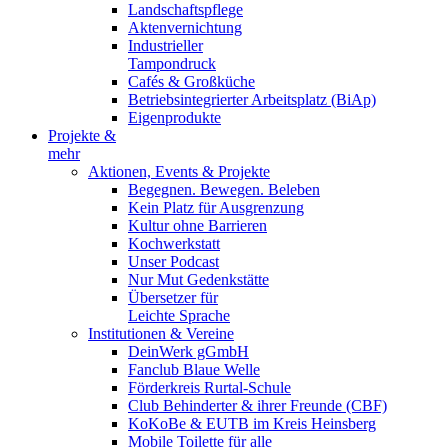
Landschaftspflege
Aktenvernichtung
Industrieller
Tampondruck
Cafés & Großküche
Betriebsintegrierter Arbeitsplatz (BiAp)
Eigenprodukte
Projekte &
mehr
Aktionen, Events & Projekte
Begegnen. Bewegen. Beleben
Kein Platz für Ausgrenzung
Kultur ohne Barrieren
Kochwerkstatt
Unser Podcast
Nur Mut Gedenkstätte
Übersetzer für
Leichte Sprache
Institutionen & Vereine
DeinWerk gGmbH
Fanclub Blaue Welle
Förderkreis Rurtal-Schule
Club Behinderter & ihrer Freunde (CBF)
KoKoBe & EUTB im Kreis Heinsberg
Mobile Toilette für alle