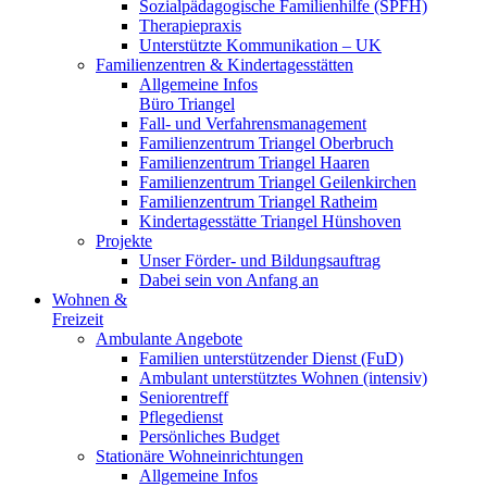
Sozialpädagogische Familienhilfe (SPFH)
Therapiepraxis
Unterstützte Kommunikation – UK
Familienzentren & Kindertagesstätten
Allgemeine Infos
Büro Triangel
Fall- und Verfahrensmanagement
Familienzentrum Triangel Oberbruch
Familienzentrum Triangel Haaren
Familienzentrum Triangel Geilenkirchen
Familienzentrum Triangel Ratheim
Kindertagesstätte Triangel Hünshoven
Projekte
Unser Förder- und Bildungsauftrag
Dabei sein von Anfang an
Wohnen &
Freizeit
Ambulante Angebote
Familien unterstützender Dienst (FuD)
Ambulant unterstütztes Wohnen (intensiv)
Seniorentreff
Pflegedienst
Persönliches Budget
Stationäre Wohneinrichtungen
Allgemeine Infos