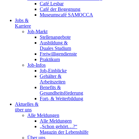
Café Lesbar
Café der Begegnung
Museumscafé SAMOCCA
Jobs &
Karriere
Job-Markt
Stellenangebote
Ausbildung &
Duales Studium
Freiwilligendienste
Praktikum
Job-Infos
Job-Einblicke
Gehälter &
Arbeitszeiten
Benefits &
Gesundheitsförderung
Fort- & Weiterbildung
Aktuelles &
über uns
Alle Meldungen
Alle Meldungen
„Schon gehört…?“
Magazin der Lebenshilfe
Über uns