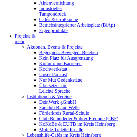
Aktenvernichtung
Industrieller
Tampondruck
Cafés & Großküche
Betriebsintegrierter Arbeitsplatz (BiAp)
Eigenprodukte
Projekte &
mehr
Aktionen, Events & Projekte
Begegnen. Bewegen. Beleben
Kein Platz für Ausgrenzung
Kultur ohne Barrieren
Kochwerkstatt
Unser Podcast
Nur Mut Gedenkstätte
Übersetzer für
Leichte Sprache
Institutionen & Vereine
DeinWerk gGmbH
Fanclub Blaue Welle
Förderkreis Rurtal-Schule
Club Behinderter & ihrer Freunde (CBF)
KoKoBe & EUTB im Kreis Heinsberg
Mobile Toilette für alle
Lebenshilfe-Cafés im Kreis Heinsberg