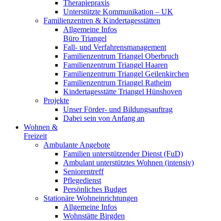
Therapiepraxis
Unterstützte Kommunikation – UK
Familienzentren & Kindertagesstätten
Allgemeine Infos
Büro Triangel
Fall- und Verfahrensmanagement
Familienzentrum Triangel Oberbruch
Familienzentrum Triangel Haaren
Familienzentrum Triangel Geilenkirchen
Familienzentrum Triangel Ratheim
Kindertagesstätte Triangel Hünshoven
Projekte
Unser Förder- und Bildungsauftrag
Dabei sein von Anfang an
Wohnen &
Freizeit
Ambulante Angebote
Familien unterstützender Dienst (FuD)
Ambulant unterstütztes Wohnen (intensiv)
Seniorentreff
Pflegedienst
Persönliches Budget
Stationäre Wohneinrichtungen
Allgemeine Infos
Wohnstätte Birgden