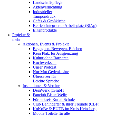
Landschaftspflege
Aktenvernichtung
Industrieller
Tampondruck
Cafés & Großküche
Betriebsintegrierter Arbeitsplatz (BiAp)
Eigenprodukte
Projekte &
mehr
Aktionen, Events & Projekte
Begegnen. Bewegen. Beleben
Kein Platz für Ausgrenzung
Kultur ohne Barrieren
Kochwerkstatt
Unser Podcast
Nur Mut Gedenkstätte
Übersetzer für
Leichte Sprache
Institutionen & Vereine
DeinWerk gGmbH
Fanclub Blaue Welle
Förderkreis Rurtal-Schule
Club Behinderter & ihrer Freunde (CBF)
KoKoBe & EUTB im Kreis Heinsberg
Mobile Toilette für alle