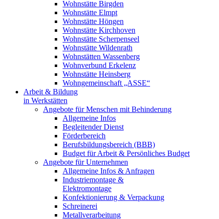
Wohnstätte Birgden
Wohnstätte Elmpt
Wohnstätte Höngen
Wohnstätte Kirchhoven
Wohnstätte Scherpenseel
Wohnstätte Wildenrath
Wohnstätten Wassenberg
Wohnverbund Erkelenz
Wohnstätte Heinsberg
Wohngemeinschaft „ASSE“
Arbeit & Bildung
in Werkstätten
Angebote für Menschen mit Behinderung
Allgemeine Infos
Begleitender Dienst
Förderbereich
Berufsbildungsbereich (BBB)
Budget für Arbeit & Persönliches Budget
Angebote für Unternehmen
Allgemeine Infos & Anfragen
Industriemontage &
Elektromontage
Konfektionierung & Verpackung
Schreinerei
Metallverarbeitung