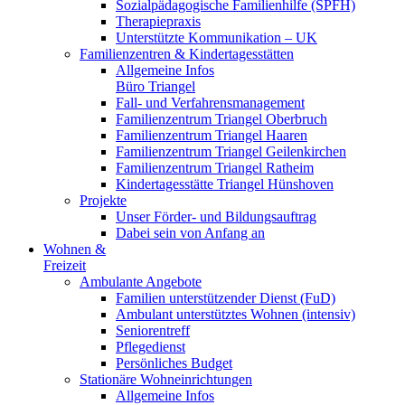
Sozialpädagogische Familienhilfe (SPFH)
Therapiepraxis
Unterstützte Kommunikation – UK
Familienzentren & Kindertagesstätten
Allgemeine Infos
Büro Triangel
Fall- und Verfahrensmanagement
Familienzentrum Triangel Oberbruch
Familienzentrum Triangel Haaren
Familienzentrum Triangel Geilenkirchen
Familienzentrum Triangel Ratheim
Kindertagesstätte Triangel Hünshoven
Projekte
Unser Förder- und Bildungsauftrag
Dabei sein von Anfang an
Wohnen &
Freizeit
Ambulante Angebote
Familien unterstützender Dienst (FuD)
Ambulant unterstütztes Wohnen (intensiv)
Seniorentreff
Pflegedienst
Persönliches Budget
Stationäre Wohneinrichtungen
Allgemeine Infos