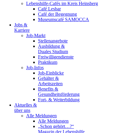
Lebenshilfe-Cafés im Kreis Heinsberg
Café Lesbar
Café der Begegnung
Museumscafé SAMOCCA
Jobs &
Karriere
Job-Markt
Stellenangebote
Ausbildung &
Duales Studium
Freiwilligendienste
Praktikum
Job-Infos
Job-Einblicke
Gehälter &
Arbeitszeiten
Benefits &
Gesundheitsförderung
Fort- & Weiterbildung
Aktuelles &
über uns
Alle Meldungen
Alle Meldungen
„Schon gehört…?“
Magazin der Lebenshilfe