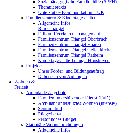
Sozialpädagogische Familienhilfe (SPFH)
Therapiepraxis
Unterstützte Kommunikation – UK
Familienzentren & Kindertagesstätten
Allgemeine Infos
Büro Triangel
Fall- und Verfahrensmanagement
Familienzentrum Triangel Oberbruch
Familienzentrum Triangel Haaren
Familienzentrum Triangel Geilenkirchen
Familienzentrum Triangel Ratheim
Kindertagesstätte Triangel Hünshoven
Projekte
Unser Förder- und Bildungsauftrag
Dabei sein von Anfang an
Wohnen &
Freizeit
Ambulante Angebote
Familien unterstützender Dienst (FuD)
Ambulant unterstütztes Wohnen (intensiv)
Seniorentreff
Pflegedienst
Persönliches Budget
Stationäre Wohneinrichtungen
Allgemeine Infos