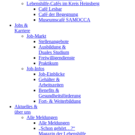
Lebenshilfe-Cafés im Kreis Heinsberg
Café Lesbar
Café der Begegnung
Museumscafé SAMOCCA
Jobs &
Karriere
Job-Markt
Stellenangebote
Ausbildung &
Duales Studium
Freiwilligendienste
Praktikum
Job-Infos
Job-Einblicke
Gehälter &
Arbeitszeiten
Benefits &
Gesundheitsförderung
Fort- & Weiterbildung
Aktuelles &
über uns
Alle Meldungen
Alle Meldungen
„Schon gehört…?“
Magazin der Lebenshilfe