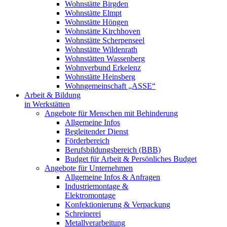
Wohnstätte Birgden
Wohnstätte Elmpt
Wohnstätte Höngen
Wohnstätte Kirchhoven
Wohnstätte Scherpenseel
Wohnstätte Wildenrath
Wohnstätten Wassenberg
Wohnverbund Erkelenz
Wohnstätte Heinsberg
Wohngemeinschaft „ASSE“
Arbeit & Bildung
in Werkstätten
Angebote für Menschen mit Behinderung
Allgemeine Infos
Begleitender Dienst
Förderbereich
Berufsbildungsbereich (BBB)
Budget für Arbeit & Persönliches Budget
Angebote für Unternehmen
Allgemeine Infos & Anfragen
Industriemontage &
Elektromontage
Konfektionierung & Verpackung
Schreinerei
Metallverarbeitung