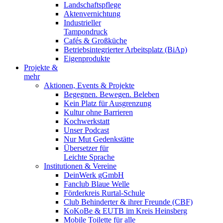
Landschaftspflege
Aktenvernichtung
Industrieller
Tampondruck
Cafés & Großküche
Betriebsintegrierter Arbeitsplatz (BiAp)
Eigenprodukte
Projekte &
mehr
Aktionen, Events & Projekte
Begegnen. Bewegen. Beleben
Kein Platz für Ausgrenzung
Kultur ohne Barrieren
Kochwerkstatt
Unser Podcast
Nur Mut Gedenkstätte
Übersetzer für
Leichte Sprache
Institutionen & Vereine
DeinWerk gGmbH
Fanclub Blaue Welle
Förderkreis Rurtal-Schule
Club Behinderter & ihrer Freunde (CBF)
KoKoBe & EUTB im Kreis Heinsberg
Mobile Toilette für alle