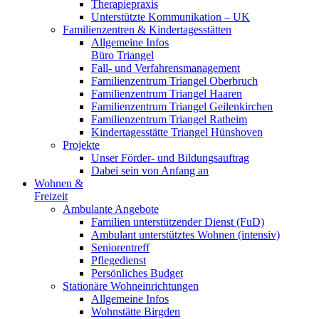
Therapiepraxis
Unterstützte Kommunikation – UK
Familienzentren & Kindertagesstätten
Allgemeine Infos
Büro Triangel
Fall- und Verfahrensmanagement
Familienzentrum Triangel Oberbruch
Familienzentrum Triangel Haaren
Familienzentrum Triangel Geilenkirchen
Familienzentrum Triangel Ratheim
Kindertagesstätte Triangel Hünshoven
Projekte
Unser Förder- und Bildungsauftrag
Dabei sein von Anfang an
Wohnen &
Freizeit
Ambulante Angebote
Familien unterstützender Dienst (FuD)
Ambulant unterstütztes Wohnen (intensiv)
Seniorentreff
Pflegedienst
Persönliches Budget
Stationäre Wohneinrichtungen
Allgemeine Infos
Wohnstätte Birgden