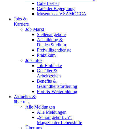
Café Lesbar
Café der Begegnung
Museumscafé SAMOCCA
Jobs &
Karriere
Job-Markt
Stellenangebote
Ausbildung &
Duales Studium
Freiwilligendienste
Praktikum
Job-Infos
Job-Einblicke
Gehälter &
Arbeitszeiten
Benefits &
Gesundheitsförderung
Fort- & Weiterbildung
Aktuelles &
über uns
Alle Meldungen
Alle Meldungen
„Schon gehört…?“
Magazin der Lebenshilfe
Über uns