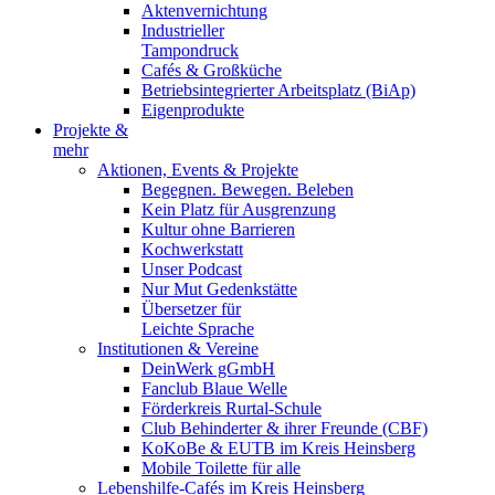
Aktenvernichtung
Industrieller
Tampondruck
Cafés & Großküche
Betriebsintegrierter Arbeitsplatz (BiAp)
Eigenprodukte
Projekte &
mehr
Aktionen, Events & Projekte
Begegnen. Bewegen. Beleben
Kein Platz für Ausgrenzung
Kultur ohne Barrieren
Kochwerkstatt
Unser Podcast
Nur Mut Gedenkstätte
Übersetzer für
Leichte Sprache
Institutionen & Vereine
DeinWerk gGmbH
Fanclub Blaue Welle
Förderkreis Rurtal-Schule
Club Behinderter & ihrer Freunde (CBF)
KoKoBe & EUTB im Kreis Heinsberg
Mobile Toilette für alle
Lebenshilfe-Cafés im Kreis Heinsberg