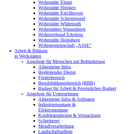
Wohnstätte Elmpt
Wohnstätte Höngen
Wohnstätte Kirchhoven
Wohnstätte Scherpenseel
Wohnstätte Wildenrath
Wohnstätten Wassenberg
Wohnverbund Erkelenz
Wohnstätte Heinsberg
Wohngemeinschaft „ASSE“
Arbeit & Bildung
in Werkstätten
Angebote für Menschen mit Behinderung
Allgemeine Infos
Begleitender Dienst
Förderbereich
Berufsbildungsbereich (BBB)
Budget für Arbeit & Persönliches Budget
Angebote für Unternehmen
Allgemeine Infos & Anfragen
Industriemontage &
Elektromontage
Konfektionierung & Verpackung
Schreinerei
Metallverarbeitung
Landschaftspflege