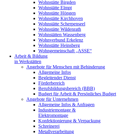
Wohnstätte Birgden
Wohnstätte Elmpt
Wohnstätte Höngen
Wohnstätte Kirchhoven
Wohnstätte Scherpenseel
Wohnstätte Wildenrath
Wohnstätten Wassenberg
Wohnverbund Erkelenz
Wohnstätte Heinsberg
Wohngemeinschaft „ASSE“
Arbeit & Bildung
in Werkstätten
Angebote für Menschen mit Behinderung
Allgemeine Infos
Begleitender Dienst
Förderbereich
Berufsbildungsbereich (BBB)
Budget für Arbeit & Persönliches Budget
Angebote für Unternehmen
Allgemeine Infos & Anfragen
Industriemontage &
Elektromontage
Konfektionierung & Verpackung
Schreinerei
Metallverarbeitung