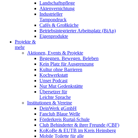
Landschaftspflege
Aktenvernichtung
Industrieller
Tampondruck
Cafés & Großküche
Betriebsintegrierter Arbeitsplatz (BiAp)
Eigenprodukte
Projekte &
mehr
Aktionen, Events & Projekte
Begegnen. Bewegen. Beleben
Kein Platz für Ausgrenzung
Kultur ohne Barrieren
Kochwerkstatt
Unser Podcast
Nur Mut Gedenkstätte
Übersetzer für
Leichte Sprache
Institutionen & Vereine
DeinWerk gGmbH
Fanclub Blaue Welle
Förderkreis Rurtal-Schule
Club Behinderter & ihrer Freunde (CBF)
KoKoBe & EUTB im Kreis Heinsberg
Mobile Toilette für alle