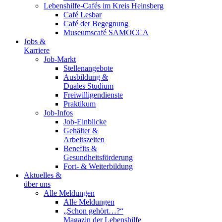
Lebenshilfe-Cafés im Kreis Heinsberg
Café Lesbar
Café der Begegnung
Museumscafé SAMOCCA
Jobs &
Karriere
Job-Markt
Stellenangebote
Ausbildung &
Duales Studium
Freiwilligendienste
Praktikum
Job-Infos
Job-Einblicke
Gehälter &
Arbeitszeiten
Benefits &
Gesundheitsförderung
Fort- & Weiterbildung
Aktuelles &
über uns
Alle Meldungen
Alle Meldungen
„Schon gehört…?“
Magazin der Lebenshilfe