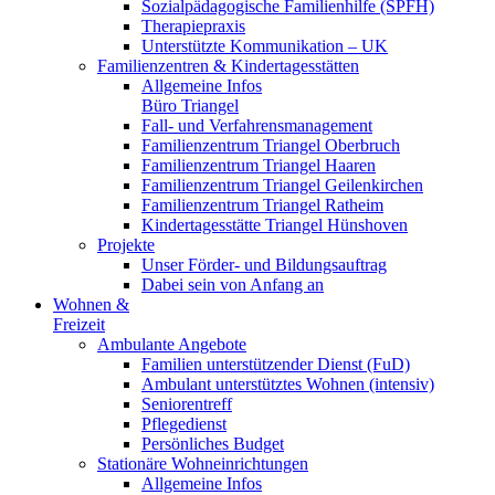
Sozialpädagogische Familienhilfe (SPFH)
Therapiepraxis
Unterstützte Kommunikation – UK
Familienzentren & Kindertagesstätten
Allgemeine Infos
Büro Triangel
Fall- und Verfahrensmanagement
Familienzentrum Triangel Oberbruch
Familienzentrum Triangel Haaren
Familienzentrum Triangel Geilenkirchen
Familienzentrum Triangel Ratheim
Kindertagesstätte Triangel Hünshoven
Projekte
Unser Förder- und Bildungsauftrag
Dabei sein von Anfang an
Wohnen &
Freizeit
Ambulante Angebote
Familien unterstützender Dienst (FuD)
Ambulant unterstütztes Wohnen (intensiv)
Seniorentreff
Pflegedienst
Persönliches Budget
Stationäre Wohneinrichtungen
Allgemeine Infos