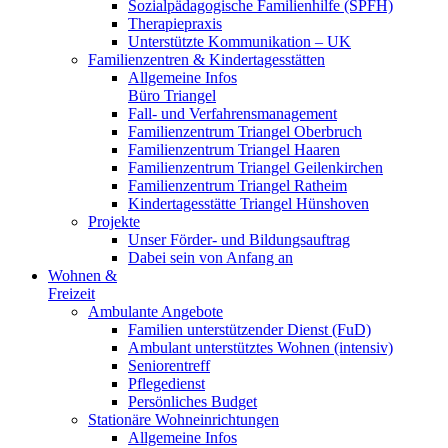
Sozialpädagogische Familienhilfe (SPFH)
Therapiepraxis
Unterstützte Kommunikation – UK
Familienzentren & Kindertagesstätten
Allgemeine Infos
Büro Triangel
Fall- und Verfahrensmanagement
Familienzentrum Triangel Oberbruch
Familienzentrum Triangel Haaren
Familienzentrum Triangel Geilenkirchen
Familienzentrum Triangel Ratheim
Kindertagesstätte Triangel Hünshoven
Projekte
Unser Förder- und Bildungsauftrag
Dabei sein von Anfang an
Wohnen &
Freizeit
Ambulante Angebote
Familien unterstützender Dienst (FuD)
Ambulant unterstütztes Wohnen (intensiv)
Seniorentreff
Pflegedienst
Persönliches Budget
Stationäre Wohneinrichtungen
Allgemeine Infos