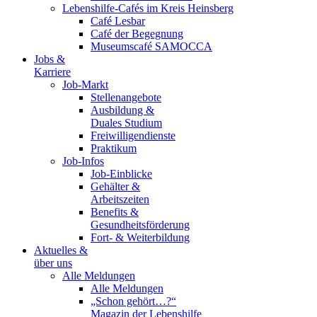
Lebenshilfe-Cafés im Kreis Heinsberg
Café Lesbar
Café der Begegnung
Museumscafé SAMOCCA
Jobs &
Karriere
Job-Markt
Stellenangebote
Ausbildung &
Duales Studium
Freiwilligendienste
Praktikum
Job-Infos
Job-Einblicke
Gehälter &
Arbeitszeiten
Benefits &
Gesundheitsförderung
Fort- & Weiterbildung
Aktuelles &
über uns
Alle Meldungen
Alle Meldungen
„Schon gehört…?“
Magazin der Lebenshilfe