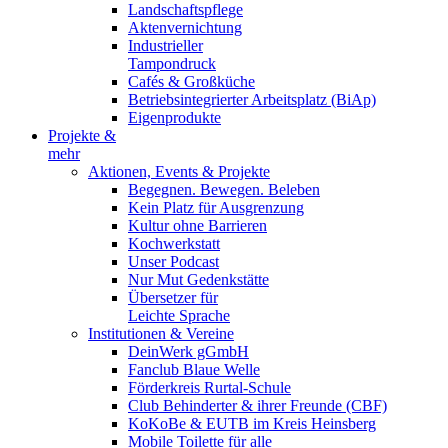
Landschaftspflege
Aktenvernichtung
Industrieller
Tampondruck
Cafés & Großküche
Betriebsintegrierter Arbeitsplatz (BiAp)
Eigenprodukte
Projekte &
mehr
Aktionen, Events & Projekte
Begegnen. Bewegen. Beleben
Kein Platz für Ausgrenzung
Kultur ohne Barrieren
Kochwerkstatt
Unser Podcast
Nur Mut Gedenkstätte
Übersetzer für
Leichte Sprache
Institutionen & Vereine
DeinWerk gGmbH
Fanclub Blaue Welle
Förderkreis Rurtal-Schule
Club Behinderter & ihrer Freunde (CBF)
KoKoBe & EUTB im Kreis Heinsberg
Mobile Toilette für alle