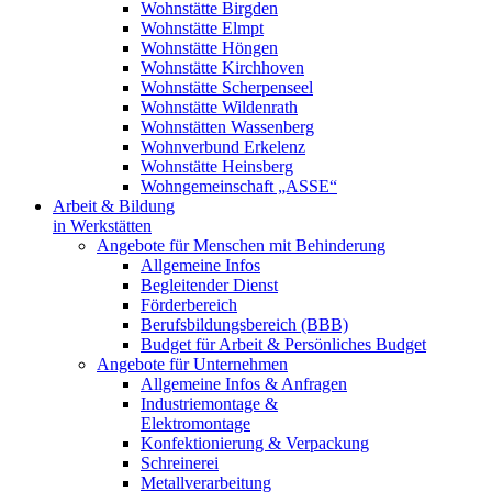
Wohnstätte Birgden
Wohnstätte Elmpt
Wohnstätte Höngen
Wohnstätte Kirchhoven
Wohnstätte Scherpenseel
Wohnstätte Wildenrath
Wohnstätten Wassenberg
Wohnverbund Erkelenz
Wohnstätte Heinsberg
Wohngemeinschaft „ASSE“
Arbeit & Bildung
in Werkstätten
Angebote für Menschen mit Behinderung
Allgemeine Infos
Begleitender Dienst
Förderbereich
Berufsbildungsbereich (BBB)
Budget für Arbeit & Persönliches Budget
Angebote für Unternehmen
Allgemeine Infos & Anfragen
Industriemontage &
Elektromontage
Konfektionierung & Verpackung
Schreinerei
Metallverarbeitung