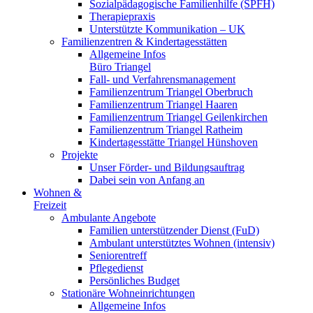
Sozialpädagogische Familienhilfe (SPFH)
Therapiepraxis
Unterstützte Kommunikation – UK
Familienzentren & Kindertagesstätten
Allgemeine Infos
Büro Triangel
Fall- und Verfahrensmanagement
Familienzentrum Triangel Oberbruch
Familienzentrum Triangel Haaren
Familienzentrum Triangel Geilenkirchen
Familienzentrum Triangel Ratheim
Kindertagesstätte Triangel Hünshoven
Projekte
Unser Förder- und Bildungsauftrag
Dabei sein von Anfang an
Wohnen &
Freizeit
Ambulante Angebote
Familien unterstützender Dienst (FuD)
Ambulant unterstütztes Wohnen (intensiv)
Seniorentreff
Pflegedienst
Persönliches Budget
Stationäre Wohneinrichtungen
Allgemeine Infos