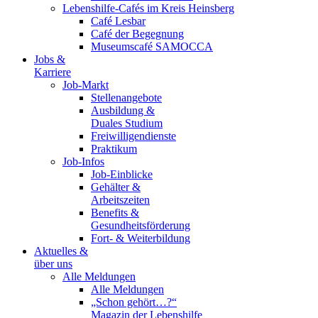
Lebenshilfe-Cafés im Kreis Heinsberg
Café Lesbar
Café der Begegnung
Museumscafé SAMOCCA
Jobs &
Karriere
Job-Markt
Stellenangebote
Ausbildung &
Duales Studium
Freiwilligendienste
Praktikum
Job-Infos
Job-Einblicke
Gehälter &
Arbeitszeiten
Benefits &
Gesundheitsförderung
Fort- & Weiterbildung
Aktuelles &
über uns
Alle Meldungen
Alle Meldungen
„Schon gehört…?“
Magazin der Lebenshilfe