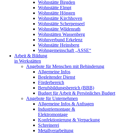
Wohnstätte Birgden
Wohnstätte Elmpt
Wohnstätte Höngen
Wohnstätte Kirchhoven
Wohnstätte Scherpenseel
Wohnstätte Wildenrath
Wohnstätten Wassenberg
Wohnverbund Erkelenz
Wohnstätte Heinsberg
Wohngemeinschaft „ASSE“
Arbeit & Bildung
in Werkstätten
Angebote für Menschen mit Behinderung
Allgemeine Infos
Begleitender Dienst
Förderbereich
Berufsbildungsbereich (BBB)
Budget für Arbeit & Persönliches Budget
Angebote für Unternehmen
Allgemeine Infos & Anfragen
Industriemontage &
Elektromontage
Konfektionierung & Verpackung
Schreinerei
Metallverarbeitung