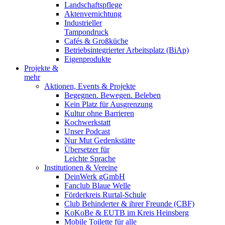
Landschaftspflege
Aktenvernichtung
Industrieller
Tampondruck
Cafés & Großküche
Betriebsintegrierter Arbeitsplatz (BiAp)
Eigenprodukte
Projekte &
mehr
Aktionen, Events & Projekte
Begegnen. Bewegen. Beleben
Kein Platz für Ausgrenzung
Kultur ohne Barrieren
Kochwerkstatt
Unser Podcast
Nur Mut Gedenkstätte
Übersetzer für
Leichte Sprache
Institutionen & Vereine
DeinWerk gGmbH
Fanclub Blaue Welle
Förderkreis Rurtal-Schule
Club Behinderter & ihrer Freunde (CBF)
KoKoBe & EUTB im Kreis Heinsberg
Mobile Toilette für alle