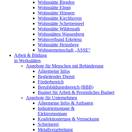
Wohnstätte Birgden
Wohnstätte Elmpt
Wohnstätte Höngen
Wohnstätte Kirchhoven
Wohnstätte Scherpenseel
Wohnstätte Wildenrath
Wohnstätten Wassenberg
Wohnverbund Erkelenz
Wohnstätte Heinsberg
Wohngemeinschaft „ASSE“
Arbeit & Bildung
in Werkstätten
Angebote für Menschen mit Behinderung
Allgemeine Infos
Begleitender Dienst
Förderbereich
Berufsbildungsbereich (BBB)
Budget für Arbeit & Persönliches Budget
Angebote für Unternehmen
Allgemeine Infos & Anfragen
Industriemontage &
Elektromontage
Konfektionierung & Verpackung
Schreinerei
Metallverarbeitung