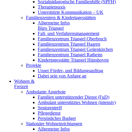
Sozialpädagogische Familienhilfe (SPFH)
Therapiepraxis
Unterstützte Kommunikation – UK
Familienzentren & Kindertagesstätten
Allgemeine Infos
Büro Triangel
Fall- und Verfahrensmanagement
Familienzentrum Triangel Oberbruch
Familienzentrum Triangel Haaren
Familienzentrum Triangel Geilenkirchen
Familienzentrum Triangel Ratheim
Kindertagesstätte Triangel Hünshoven
Projekte
Unser Förder- und Bildungsauftrag
Dabei sein von Anfang an
Wohnen &
Freizeit
Ambulante Angebote
Familien unterstützender Dienst (FuD)
Ambulant unterstütztes Wohnen (intensiv)
Seniorentreff
Pflegedienst
Persönliches Budget
Stationäre Wohneinrichtungen
Allgemeine Infos