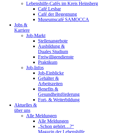
Lebenshilfe-Cafés im Kreis Heinsberg
Café Lesbar
Café der Begegnung
Museumscafé SAMOCCA
Jobs &
Karriere
Job-Markt
Stellenangebote
Ausbildung &
Duales Studium
Freiwilligendienste
Praktikum
Job-Infos
Job-Einblicke
Gehälter &
Arbeitszeiten
Benefits &
Gesundheitsförderung
Fort- & Weiterbildung
Aktuelles &
über uns
Alle Meldungen
Alle Meldungen
„Schon gehört…?“
Magazin der Lebenshilfe