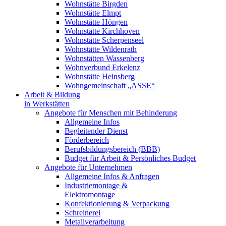
Wohnstätte Birgden
Wohnstätte Elmpt
Wohnstätte Höngen
Wohnstätte Kirchhoven
Wohnstätte Scherpenseel
Wohnstätte Wildenrath
Wohnstätten Wassenberg
Wohnverbund Erkelenz
Wohnstätte Heinsberg
Wohngemeinschaft „ASSE“
Arbeit & Bildung
in Werkstätten
Angebote für Menschen mit Behinderung
Allgemeine Infos
Begleitender Dienst
Förderbereich
Berufsbildungsbereich (BBB)
Budget für Arbeit & Persönliches Budget
Angebote für Unternehmen
Allgemeine Infos & Anfragen
Industriemontage &
Elektromontage
Konfektionierung & Verpackung
Schreinerei
Metallverarbeitung