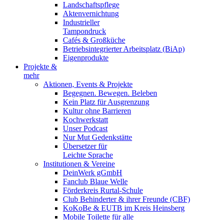
Landschaftspflege
Aktenvernichtung
Industrieller
Tampondruck
Cafés & Großküche
Betriebsintegrierter Arbeitsplatz (BiAp)
Eigenprodukte
Projekte &
mehr
Aktionen, Events & Projekte
Begegnen. Bewegen. Beleben
Kein Platz für Ausgrenzung
Kultur ohne Barrieren
Kochwerkstatt
Unser Podcast
Nur Mut Gedenkstätte
Übersetzer für
Leichte Sprache
Institutionen & Vereine
DeinWerk gGmbH
Fanclub Blaue Welle
Förderkreis Rurtal-Schule
Club Behinderter & ihrer Freunde (CBF)
KoKoBe & EUTB im Kreis Heinsberg
Mobile Toilette für alle