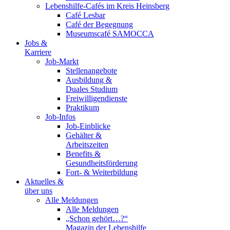
Lebenshilfe-Cafés im Kreis Heinsberg
Café Lesbar
Café der Begegnung
Museumscafé SAMOCCA
Jobs &
Karriere
Job-Markt
Stellenangebote
Ausbildung &
Duales Studium
Freiwilligendienste
Praktikum
Job-Infos
Job-Einblicke
Gehälter &
Arbeitszeiten
Benefits &
Gesundheitsförderung
Fort- & Weiterbildung
Aktuelles &
über uns
Alle Meldungen
Alle Meldungen
„Schon gehört…?“
Magazin der Lebenshilfe