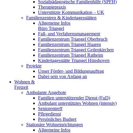
Sozialpädagogische Familienhilfe (SPFH)
Therapiepraxis
Unterstützte Kommunikation – UK
Familienzentren & Kindertagesstätten
Allgemeine Infos
Büro Triangel
Fall- und Verfahrensmanagement
Familienzentrum Triangel Oberbruch
Familienzentrum Triangel Haaren
Familienzentrum Triangel Geilenkirchen
Familienzentrum Triangel Ratheim
Kindertagesstätte Triangel Hünshoven
Projekte
Unser Förder- und Bildungsauftrag
Dabei sein von Anfang an
Wohnen &
Freizeit
Ambulante Angebote
Familien unterstützender Dienst (FuD)
Ambulant unterstütztes Wohnen (intensiv)
Seniorentreff
Pflegedienst
Persönliches Budget
Stationäre Wohneinrichtungen
Allgemeine Infos