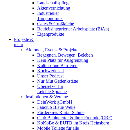
Landschaftspflege
Aktenvernichtung
Industrieller
Tampondruck
Cafés & Großküche
Betriebsintegrierter Arbeitsplatz (BiAp)
Eigenprodukte
Projekte &
mehr
Aktionen, Events & Projekte
Begegnen. Bewegen. Beleben
Kein Platz für Ausgrenzung
Kultur ohne Barrieren
Kochwerkstatt
Unser Podcast
Nur Mut Gedenkstätte
Übersetzer für
Leichte Sprache
Institutionen & Vereine
DeinWerk gGmbH
Fanclub Blaue Welle
Förderkreis Rurtal-Schule
Club Behinderter & ihrer Freunde (CBF)
KoKoBe & EUTB im Kreis Heinsberg
Mobile Toilette für alle