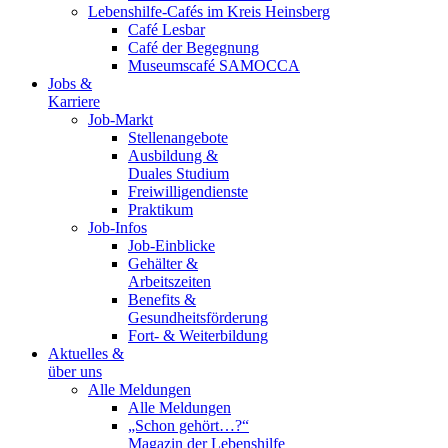
Lebenshilfe-Cafés im Kreis Heinsberg
Café Lesbar
Café der Begegnung
Museumscafé SAMOCCA
Jobs &
Karriere
Job-Markt
Stellenangebote
Ausbildung &
Duales Studium
Freiwilligendienste
Praktikum
Job-Infos
Job-Einblicke
Gehälter &
Arbeitszeiten
Benefits &
Gesundheitsförderung
Fort- & Weiterbildung
Aktuelles &
über uns
Alle Meldungen
Alle Meldungen
„Schon gehört…?“
Magazin der Lebenshilfe