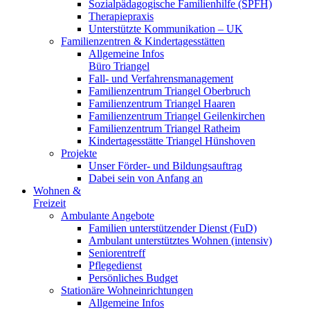
Sozialpädagogische Familienhilfe (SPFH)
Therapiepraxis
Unterstützte Kommunikation – UK
Familienzentren & Kindertagesstätten
Allgemeine Infos
Büro Triangel
Fall- und Verfahrensmanagement
Familienzentrum Triangel Oberbruch
Familienzentrum Triangel Haaren
Familienzentrum Triangel Geilenkirchen
Familienzentrum Triangel Ratheim
Kindertagesstätte Triangel Hünshoven
Projekte
Unser Förder- und Bildungsauftrag
Dabei sein von Anfang an
Wohnen &
Freizeit
Ambulante Angebote
Familien unterstützender Dienst (FuD)
Ambulant unterstütztes Wohnen (intensiv)
Seniorentreff
Pflegedienst
Persönliches Budget
Stationäre Wohneinrichtungen
Allgemeine Infos