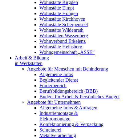
Wohnstätte Birgden
Wohnstätte Elmpt
Wohnstätte Höngen
Wohnstätte Kirchhoven
Wohnstätte Scherpenseel
Wohnstätte Wildenrath
Wohnstätten Wassenberg
Wohnverbund Erkelenz
Wohnstätte Heinsberg
Wohngemeinschaft „ASSE“
Arbeit & Bildung
in Werkstätten
Angebote für Menschen mit Behinderung
Allgemeine Infos
Begleitender Dienst
Förderbereich
Berufsbildungsbereich (BBB)
Budget für Arbeit & Persönliches Budget
Angebote für Unternehmen
Allgemeine Infos & Anfragen
Industriemontage &
Elektromontage
Konfektionierung & Verpackung
Schreinerei
Metallverarbeitung