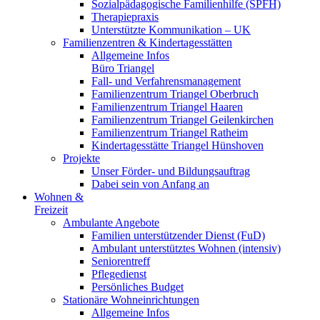
Sozialpädagogische Familienhilfe (SPFH)
Therapiepraxis
Unterstützte Kommunikation – UK
Familienzentren & Kindertagesstätten
Allgemeine Infos
Büro Triangel
Fall- und Verfahrensmanagement
Familienzentrum Triangel Oberbruch
Familienzentrum Triangel Haaren
Familienzentrum Triangel Geilenkirchen
Familienzentrum Triangel Ratheim
Kindertagesstätte Triangel Hünshoven
Projekte
Unser Förder- und Bildungsauftrag
Dabei sein von Anfang an
Wohnen &
Freizeit
Ambulante Angebote
Familien unterstützender Dienst (FuD)
Ambulant unterstütztes Wohnen (intensiv)
Seniorentreff
Pflegedienst
Persönliches Budget
Stationäre Wohneinrichtungen
Allgemeine Infos