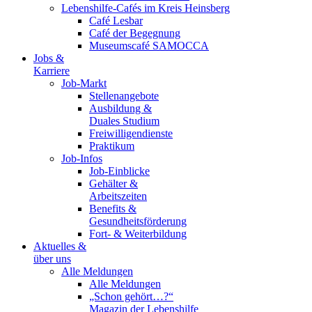
Lebenshilfe-Cafés im Kreis Heinsberg
Café Lesbar
Café der Begegnung
Museumscafé SAMOCCA
Jobs &
Karriere
Job-Markt
Stellenangebote
Ausbildung &
Duales Studium
Freiwilligendienste
Praktikum
Job-Infos
Job-Einblicke
Gehälter &
Arbeitszeiten
Benefits &
Gesundheitsförderung
Fort- & Weiterbildung
Aktuelles &
über uns
Alle Meldungen
Alle Meldungen
„Schon gehört…?“
Magazin der Lebenshilfe