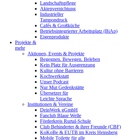
Landschaftspflege
Aktenvernichtung
Industrieller
Tampondruck
Cafés & Großküche
Betriebsintegrierter Arbeitsplatz (BiAp)
Eigenprodukte
Projekte &
mehr
Aktionen, Events & Projekte
Begegnen. Bewegen. Beleben
Kein Platz für Ausgrenzung
Kultur ohne Barrieren
Kochwerkstatt
Unser Podcast
Nur Mut Gedenkstätte
Übersetzer für
Leichte Sprache
Institutionen & Vereine
DeinWerk gGmbH
Fanclub Blaue Welle
Förderkreis Rurtal-Schule
Club Behinderter & ihrer Freunde (CBF)
KoKoBe & EUTB im Kreis Heinsberg
Mobile Toilette für alle