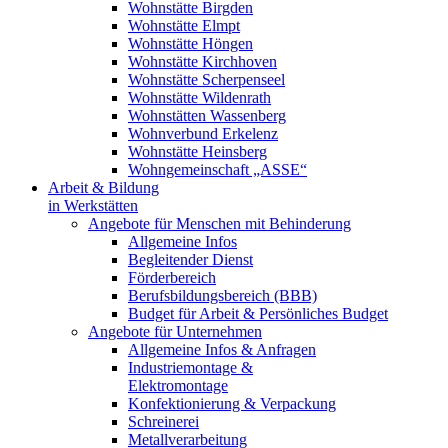
Wohnstätte Birgden
Wohnstätte Elmpt
Wohnstätte Höngen
Wohnstätte Kirchhoven
Wohnstätte Scherpenseel
Wohnstätte Wildenrath
Wohnstätten Wassenberg
Wohnverbund Erkelenz
Wohnstätte Heinsberg
Wohngemeinschaft „ASSE“
Arbeit & Bildung
in Werkstätten
Angebote für Menschen mit Behinderung
Allgemeine Infos
Begleitender Dienst
Förderbereich
Berufsbildungsbereich (BBB)
Budget für Arbeit & Persönliches Budget
Angebote für Unternehmen
Allgemeine Infos & Anfragen
Industriemontage &
Elektromontage
Konfektionierung & Verpackung
Schreinerei
Metallverarbeitung