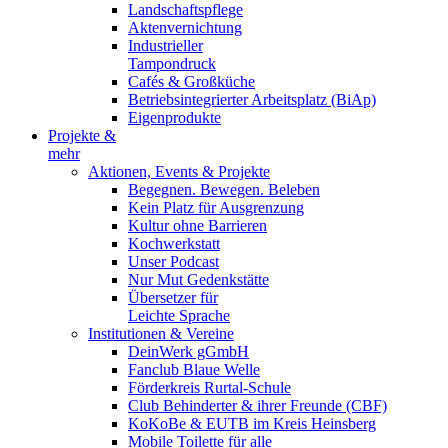
Landschaftspflege
Aktenvernichtung
Industrieller
Tampondruck
Cafés & Großküche
Betriebsintegrierter Arbeitsplatz (BiAp)
Eigenprodukte
Projekte &
mehr
Aktionen, Events & Projekte
Begegnen. Bewegen. Beleben
Kein Platz für Ausgrenzung
Kultur ohne Barrieren
Kochwerkstatt
Unser Podcast
Nur Mut Gedenkstätte
Übersetzer für
Leichte Sprache
Institutionen & Vereine
DeinWerk gGmbH
Fanclub Blaue Welle
Förderkreis Rurtal-Schule
Club Behinderter & ihrer Freunde (CBF)
KoKoBe & EUTB im Kreis Heinsberg
Mobile Toilette für alle