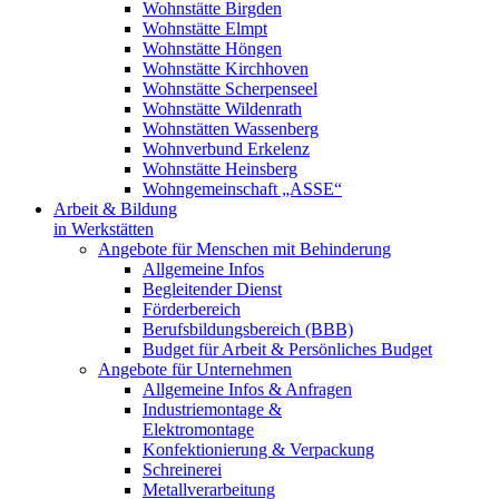
Wohnstätte Birgden
Wohnstätte Elmpt
Wohnstätte Höngen
Wohnstätte Kirchhoven
Wohnstätte Scherpenseel
Wohnstätte Wildenrath
Wohnstätten Wassenberg
Wohnverbund Erkelenz
Wohnstätte Heinsberg
Wohngemeinschaft „ASSE“
Arbeit & Bildung
in Werkstätten
Angebote für Menschen mit Behinderung
Allgemeine Infos
Begleitender Dienst
Förderbereich
Berufsbildungsbereich (BBB)
Budget für Arbeit & Persönliches Budget
Angebote für Unternehmen
Allgemeine Infos & Anfragen
Industriemontage &
Elektromontage
Konfektionierung & Verpackung
Schreinerei
Metallverarbeitung