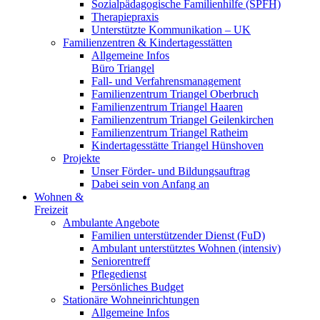
Sozialpädagogische Familienhilfe (SPFH)
Therapiepraxis
Unterstützte Kommunikation – UK
Familienzentren & Kindertagesstätten
Allgemeine Infos
Büro Triangel
Fall- und Verfahrensmanagement
Familienzentrum Triangel Oberbruch
Familienzentrum Triangel Haaren
Familienzentrum Triangel Geilenkirchen
Familienzentrum Triangel Ratheim
Kindertagesstätte Triangel Hünshoven
Projekte
Unser Förder- und Bildungsauftrag
Dabei sein von Anfang an
Wohnen &
Freizeit
Ambulante Angebote
Familien unterstützender Dienst (FuD)
Ambulant unterstütztes Wohnen (intensiv)
Seniorentreff
Pflegedienst
Persönliches Budget
Stationäre Wohneinrichtungen
Allgemeine Infos