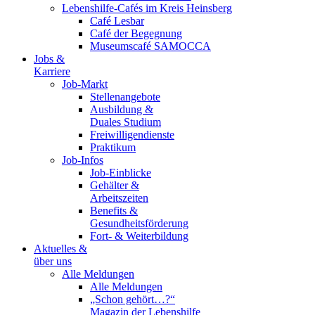
Lebenshilfe-Cafés im Kreis Heinsberg
Café Lesbar
Café der Begegnung
Museumscafé SAMOCCA
Jobs &
Karriere
Job-Markt
Stellenangebote
Ausbildung &
Duales Studium
Freiwilligendienste
Praktikum
Job-Infos
Job-Einblicke
Gehälter &
Arbeitszeiten
Benefits &
Gesundheitsförderung
Fort- & Weiterbildung
Aktuelles &
über uns
Alle Meldungen
Alle Meldungen
„Schon gehört…?“
Magazin der Lebenshilfe