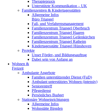
Therapiepraxis
Unterstützte Kommunikation – UK
Familienzentren & Kindertagesstätten
Allgemeine Infos
Büro Triangel
Fall- und Verfahrensmanagement
Familienzentrum Triangel Oberbruch
Familienzentrum Triangel Haaren
Familienzentrum Triangel Geilenkirchen
Familienzentrum Triangel Ratheim
Kindertagesstätte Triangel Hünshoven
Projekte
Unser Förder- und Bildungsauftrag
Dabei sein von Anfang an
Wohnen &
Freizeit
Ambulante Angebote
Familien unterstützender Dienst (FuD)
Ambulant unterstütztes Wohnen (intensiv)
Seniorentreff
Pflegedienst
Persönliches Budget
Stationäre Wohneinrichtungen
Allgemeine Infos
Wohnstätte Birgden