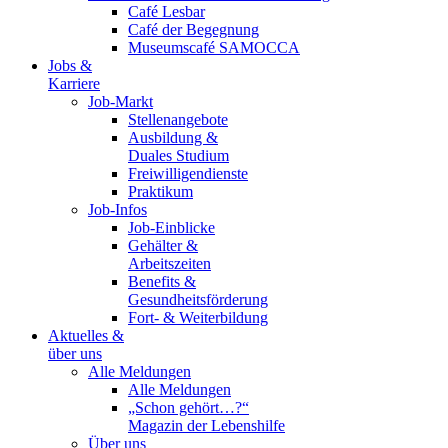
Café Lesbar
Café der Begegnung
Museumscafé SAMOCCA
Jobs &
Karriere
Job-Markt
Stellenangebote
Ausbildung &
Duales Studium
Freiwilligendienste
Praktikum
Job-Infos
Job-Einblicke
Gehälter &
Arbeitszeiten
Benefits &
Gesundheitsförderung
Fort- & Weiterbildung
Aktuelles &
über uns
Alle Meldungen
Alle Meldungen
„Schon gehört…?“
Magazin der Lebenshilfe
Über uns