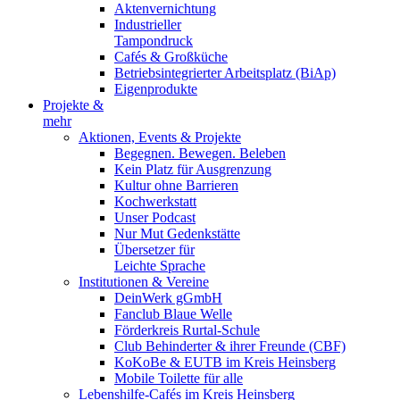
Aktenvernichtung
Industrieller
Tampondruck
Cafés & Großküche
Betriebsintegrierter Arbeitsplatz (BiAp)
Eigenprodukte
Projekte &
mehr
Aktionen, Events & Projekte
Begegnen. Bewegen. Beleben
Kein Platz für Ausgrenzung
Kultur ohne Barrieren
Kochwerkstatt
Unser Podcast
Nur Mut Gedenkstätte
Übersetzer für
Leichte Sprache
Institutionen & Vereine
DeinWerk gGmbH
Fanclub Blaue Welle
Förderkreis Rurtal-Schule
Club Behinderter & ihrer Freunde (CBF)
KoKoBe & EUTB im Kreis Heinsberg
Mobile Toilette für alle
Lebenshilfe-Cafés im Kreis Heinsberg