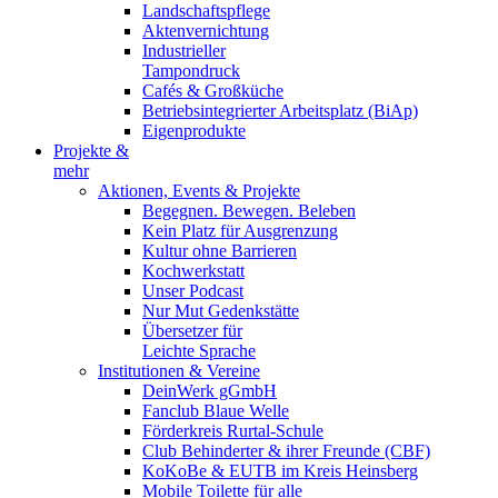
Landschaftspflege
Aktenvernichtung
Industrieller
Tampondruck
Cafés & Großküche
Betriebsintegrierter Arbeitsplatz (BiAp)
Eigenprodukte
Projekte &
mehr
Aktionen, Events & Projekte
Begegnen. Bewegen. Beleben
Kein Platz für Ausgrenzung
Kultur ohne Barrieren
Kochwerkstatt
Unser Podcast
Nur Mut Gedenkstätte
Übersetzer für
Leichte Sprache
Institutionen & Vereine
DeinWerk gGmbH
Fanclub Blaue Welle
Förderkreis Rurtal-Schule
Club Behinderter & ihrer Freunde (CBF)
KoKoBe & EUTB im Kreis Heinsberg
Mobile Toilette für alle