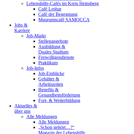
Lebenshilfe-Cafés im Kreis Heinsberg
Café Lesbar
Café der Begegnung
Museumscafé SAMOCCA
Jobs &
Karriere
Job-Markt
Stellenangebote
Ausbildung &
Duales Studium
Freiwilligendienste
Praktikum
Job-Infos
Job-Einblicke
Gehälter &
Arbeitszeiten
Benefits &
Gesundheitsförderung
Fort- & Weiterbildung
Aktuelles &
über uns
Alle Meldungen
Alle Meldungen
„Schon gehört…?“
Magazin der Lebenshilfe