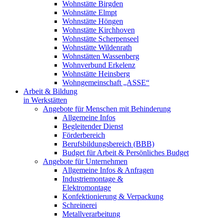
Wohnstätte Birgden
Wohnstätte Elmpt
Wohnstätte Höngen
Wohnstätte Kirchhoven
Wohnstätte Scherpenseel
Wohnstätte Wildenrath
Wohnstätten Wassenberg
Wohnverbund Erkelenz
Wohnstätte Heinsberg
Wohngemeinschaft „ASSE“
Arbeit & Bildung
in Werkstätten
Angebote für Menschen mit Behinderung
Allgemeine Infos
Begleitender Dienst
Förderbereich
Berufsbildungsbereich (BBB)
Budget für Arbeit & Persönliches Budget
Angebote für Unternehmen
Allgemeine Infos & Anfragen
Industriemontage &
Elektromontage
Konfektionierung & Verpackung
Schreinerei
Metallverarbeitung