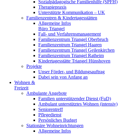
Sozialpädagogische Familienhilfe (SPFH)
Therapiepraxis
Unterstützte Kommunikation – UK
Familienzentren & Kindertagesstätten
Allgemeine Infos
Büro Triangel
Fall- und Verfahrensmanagement
Familienzentrum Triangel Oberbruch
Familienzentrum Triangel Haaren
Familienzentrum Triangel Geilenkirchen
Familienzentrum Triangel Ratheim
Kindertagesstätte Triangel Hünshoven
Projekte
Unser Förder- und Bildungsauftrag
Dabei sein von Anfang an
Wohnen &
Freizeit
Ambulante Angebote
Familien unterstützender Dienst (FuD)
Ambulant unterstütztes Wohnen (intensiv)
Seniorentreff
Pflegedienst
Persönliches Budget
Stationäre Wohneinrichtungen
Allgemeine Infos