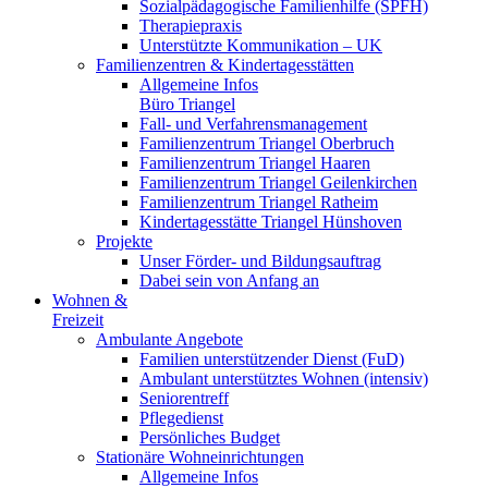
Sozialpädagogische Familienhilfe (SPFH)
Therapiepraxis
Unterstützte Kommunikation – UK
Familienzentren & Kindertagesstätten
Allgemeine Infos
Büro Triangel
Fall- und Verfahrensmanagement
Familienzentrum Triangel Oberbruch
Familienzentrum Triangel Haaren
Familienzentrum Triangel Geilenkirchen
Familienzentrum Triangel Ratheim
Kindertagesstätte Triangel Hünshoven
Projekte
Unser Förder- und Bildungsauftrag
Dabei sein von Anfang an
Wohnen &
Freizeit
Ambulante Angebote
Familien unterstützender Dienst (FuD)
Ambulant unterstütztes Wohnen (intensiv)
Seniorentreff
Pflegedienst
Persönliches Budget
Stationäre Wohneinrichtungen
Allgemeine Infos