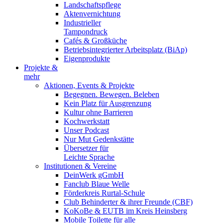
Landschaftspflege
Aktenvernichtung
Industrieller
Tampondruck
Cafés & Großküche
Betriebsintegrierter Arbeitsplatz (BiAp)
Eigenprodukte
Projekte &
mehr
Aktionen, Events & Projekte
Begegnen. Bewegen. Beleben
Kein Platz für Ausgrenzung
Kultur ohne Barrieren
Kochwerkstatt
Unser Podcast
Nur Mut Gedenkstätte
Übersetzer für
Leichte Sprache
Institutionen & Vereine
DeinWerk gGmbH
Fanclub Blaue Welle
Förderkreis Rurtal-Schule
Club Behinderter & ihrer Freunde (CBF)
KoKoBe & EUTB im Kreis Heinsberg
Mobile Toilette für alle