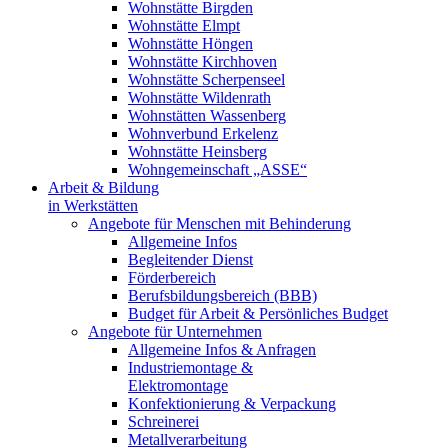
Wohnstätte Birgden
Wohnstätte Elmpt
Wohnstätte Höngen
Wohnstätte Kirchhoven
Wohnstätte Scherpenseel
Wohnstätte Wildenrath
Wohnstätten Wassenberg
Wohnverbund Erkelenz
Wohnstätte Heinsberg
Wohngemeinschaft „ASSE“
Arbeit & Bildung
in Werkstätten
Angebote für Menschen mit Behinderung
Allgemeine Infos
Begleitender Dienst
Förderbereich
Berufsbildungsbereich (BBB)
Budget für Arbeit & Persönliches Budget
Angebote für Unternehmen
Allgemeine Infos & Anfragen
Industriemontage &
Elektromontage
Konfektionierung & Verpackung
Schreinerei
Metallverarbeitung