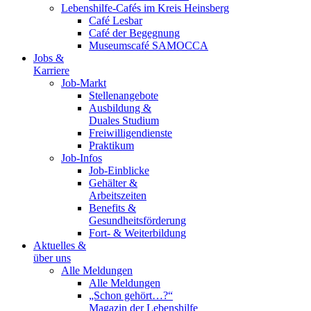
Lebenshilfe-Cafés im Kreis Heinsberg
Café Lesbar
Café der Begegnung
Museumscafé SAMOCCA
Jobs &
Karriere
Job-Markt
Stellenangebote
Ausbildung &
Duales Studium
Freiwilligendienste
Praktikum
Job-Infos
Job-Einblicke
Gehälter &
Arbeitszeiten
Benefits &
Gesundheitsförderung
Fort- & Weiterbildung
Aktuelles &
über uns
Alle Meldungen
Alle Meldungen
„Schon gehört…?“
Magazin der Lebenshilfe