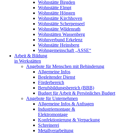
Wohnstätte Birgden
Wohnstätte Elmpt
Wohnstätte Höngen
Wohnstätte Kirchhoven
Wohnstätte Scherpenseel
Wohnstätte Wildenrath
Wohnstätten Wassenberg
Wohnverbund Erkelenz
Wohnstätte Heinsberg
Wohngemeinschaft „ASSE“
Arbeit & Bildung
in Werkstätten
Angebote für Menschen mit Behinderung
Allgemeine Infos
Begleitender Dienst
Förderbereich
Berufsbildungsbereich (BBB)
Budget für Arbeit & Persönliches Budget
Angebote für Unternehmen
Allgemeine Infos & Anfragen
Industriemontage &
Elektromontage
Konfektionierung & Verpackung
Schreinerei
Metallverarbeitung