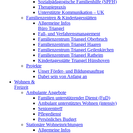
Sozialpädagogische Familienhilfe (SPFH)
Therapiepraxis
Unterstützte Kommunikation – UK
Familienzentren & Kindertagesstätten
Allgemeine Infos
Büro Triangel
Fall- und Verfahrensmanagement
Familienzentrum Triangel Oberbruch
Familienzentrum Triangel Haaren
Familienzentrum Triangel Geilenkirchen
Familienzentrum Triangel Ratheim
Kindertagesstätte Triangel Hünshoven
Projekte
Unser Förder- und Bildungsauftrag
Dabei sein von Anfang an
Wohnen &
Freizeit
Ambulante Angebote
Familien unterstützender Dienst (FuD)
Ambulant unterstütztes Wohnen (intensiv)
Seniorentreff
Pflegedienst
Persönliches Budget
Stationäre Wohneinrichtungen
Allgemeine Infos