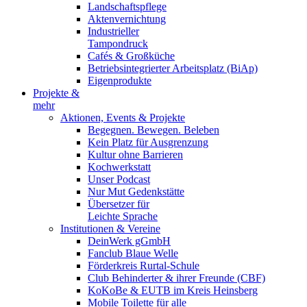
Landschaftspflege
Aktenvernichtung
Industrieller
Tampondruck
Cafés & Großküche
Betriebsintegrierter Arbeitsplatz (BiAp)
Eigenprodukte
Projekte &
mehr
Aktionen, Events & Projekte
Begegnen. Bewegen. Beleben
Kein Platz für Ausgrenzung
Kultur ohne Barrieren
Kochwerkstatt
Unser Podcast
Nur Mut Gedenkstätte
Übersetzer für
Leichte Sprache
Institutionen & Vereine
DeinWerk gGmbH
Fanclub Blaue Welle
Förderkreis Rurtal-Schule
Club Behinderter & ihrer Freunde (CBF)
KoKoBe & EUTB im Kreis Heinsberg
Mobile Toilette für alle