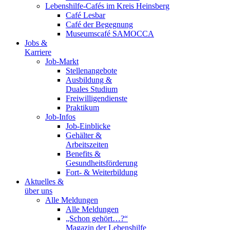
Lebenshilfe-Cafés im Kreis Heinsberg
Café Lesbar
Café der Begegnung
Museumscafé SAMOCCA
Jobs &
Karriere
Job-Markt
Stellenangebote
Ausbildung &
Duales Studium
Freiwilligendienste
Praktikum
Job-Infos
Job-Einblicke
Gehälter &
Arbeitszeiten
Benefits &
Gesundheitsförderung
Fort- & Weiterbildung
Aktuelles &
über uns
Alle Meldungen
Alle Meldungen
„Schon gehört…?“
Magazin der Lebenshilfe