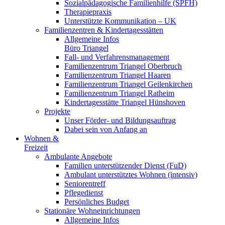
Sozialpädagogische Familienhilfe (SPFH)
Therapiepraxis
Unterstützte Kommunikation – UK
Familienzentren & Kindertagesstätten
Allgemeine Infos
Büro Triangel
Fall- und Verfahrensmanagement
Familienzentrum Triangel Oberbruch
Familienzentrum Triangel Haaren
Familienzentrum Triangel Geilenkirchen
Familienzentrum Triangel Ratheim
Kindertagesstätte Triangel Hünshoven
Projekte
Unser Förder- und Bildungsauftrag
Dabei sein von Anfang an
Wohnen &
Freizeit
Ambulante Angebote
Familien unterstützender Dienst (FuD)
Ambulant unterstütztes Wohnen (intensiv)
Seniorentreff
Pflegedienst
Persönliches Budget
Stationäre Wohneinrichtungen
Allgemeine Infos