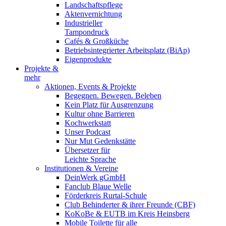
Landschaftspflege
Aktenvernichtung
Industrieller
Tampondruck
Cafés & Großküche
Betriebsintegrierter Arbeitsplatz (BiAp)
Eigenprodukte
Projekte &
mehr
Aktionen, Events & Projekte
Begegnen. Bewegen. Beleben
Kein Platz für Ausgrenzung
Kultur ohne Barrieren
Kochwerkstatt
Unser Podcast
Nur Mut Gedenkstätte
Übersetzer für
Leichte Sprache
Institutionen & Vereine
DeinWerk gGmbH
Fanclub Blaue Welle
Förderkreis Rurtal-Schule
Club Behinderter & ihrer Freunde (CBF)
KoKoBe & EUTB im Kreis Heinsberg
Mobile Toilette für alle