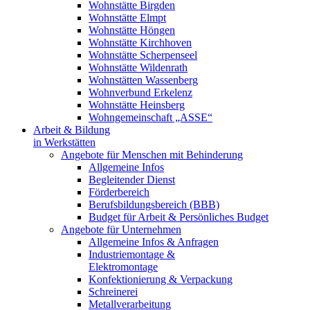
Wohnstätte Birgden
Wohnstätte Elmpt
Wohnstätte Höngen
Wohnstätte Kirchhoven
Wohnstätte Scherpenseel
Wohnstätte Wildenrath
Wohnstätten Wassenberg
Wohnverbund Erkelenz
Wohnstätte Heinsberg
Wohngemeinschaft „ASSE“
Arbeit & Bildung
in Werkstätten
Angebote für Menschen mit Behinderung
Allgemeine Infos
Begleitender Dienst
Förderbereich
Berufsbildungsbereich (BBB)
Budget für Arbeit & Persönliches Budget
Angebote für Unternehmen
Allgemeine Infos & Anfragen
Industriemontage &
Elektromontage
Konfektionierung & Verpackung
Schreinerei
Metallverarbeitung