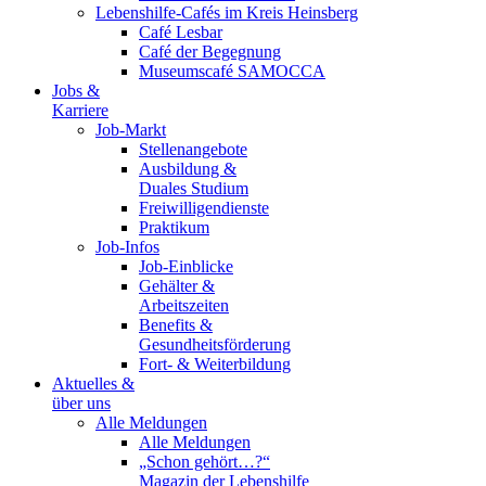
Lebenshilfe-Cafés im Kreis Heinsberg
Café Lesbar
Café der Begegnung
Museumscafé SAMOCCA
Jobs &
Karriere
Job-Markt
Stellenangebote
Ausbildung &
Duales Studium
Freiwilligendienste
Praktikum
Job-Infos
Job-Einblicke
Gehälter &
Arbeitszeiten
Benefits &
Gesundheitsförderung
Fort- & Weiterbildung
Aktuelles &
über uns
Alle Meldungen
Alle Meldungen
„Schon gehört…?“
Magazin der Lebenshilfe