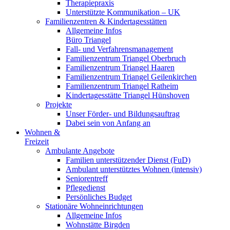
Therapiepraxis
Unterstützte Kommunikation – UK
Familienzentren & Kindertagesstätten
Allgemeine Infos
Büro Triangel
Fall- und Verfahrensmanagement
Familienzentrum Triangel Oberbruch
Familienzentrum Triangel Haaren
Familienzentrum Triangel Geilenkirchen
Familienzentrum Triangel Ratheim
Kindertagesstätte Triangel Hünshoven
Projekte
Unser Förder- und Bildungsauftrag
Dabei sein von Anfang an
Wohnen &
Freizeit
Ambulante Angebote
Familien unterstützender Dienst (FuD)
Ambulant unterstütztes Wohnen (intensiv)
Seniorentreff
Pflegedienst
Persönliches Budget
Stationäre Wohneinrichtungen
Allgemeine Infos
Wohnstätte Birgden