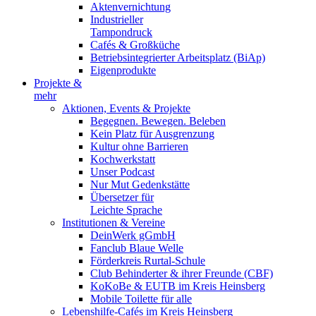
Aktenvernichtung
Industrieller
Tampondruck
Cafés & Großküche
Betriebsintegrierter Arbeitsplatz (BiAp)
Eigenprodukte
Projekte &
mehr
Aktionen, Events & Projekte
Begegnen. Bewegen. Beleben
Kein Platz für Ausgrenzung
Kultur ohne Barrieren
Kochwerkstatt
Unser Podcast
Nur Mut Gedenkstätte
Übersetzer für
Leichte Sprache
Institutionen & Vereine
DeinWerk gGmbH
Fanclub Blaue Welle
Förderkreis Rurtal-Schule
Club Behinderter & ihrer Freunde (CBF)
KoKoBe & EUTB im Kreis Heinsberg
Mobile Toilette für alle
Lebenshilfe-Cafés im Kreis Heinsberg