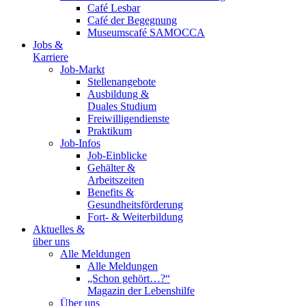
Café Lesbar
Café der Begegnung
Museumscafé SAMOCCA
Jobs &
Karriere
Job-Markt
Stellenangebote
Ausbildung &
Duales Studium
Freiwilligendienste
Praktikum
Job-Infos
Job-Einblicke
Gehälter &
Arbeitszeiten
Benefits &
Gesundheitsförderung
Fort- & Weiterbildung
Aktuelles &
über uns
Alle Meldungen
Alle Meldungen
„Schon gehört…?“
Magazin der Lebenshilfe
Über uns